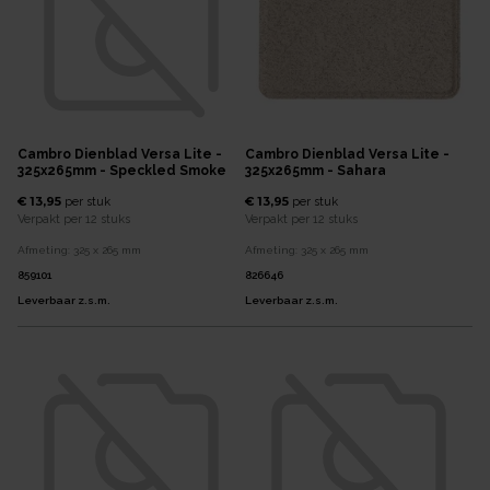
Cambro Dienblad Versa Lite -
Cambro Dienblad Versa Lite -
325x265mm - Speckled Smoke
325x265mm - Sahara
€ 13,95
€ 13,95
per
stuk
per
stuk
Verpakt per
12 stuks
Verpakt per
12 stuks
Afmeting:
325 x 265
mm
Afmeting:
325 x 265
mm
859101
826646
Leverbaar z.s.m.
Leverbaar z.s.m.