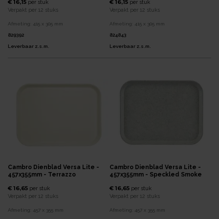
€ 16,15
€ 16,15
per
stuk
per
stuk
Verpakt per
12 stuks
Verpakt per
12 stuks
Afmeting:
415 x 305
mm
Afmeting:
415 x 305
mm
829392
824843
Leverbaar z.s.m.
Leverbaar z.s.m.
Cambro Dienblad Versa Lite -
Cambro Dienblad Versa Lite -
457x355mm - Terrazzo
457x355mm - Speckled Smoke
€ 16,65
€ 16,65
per
stuk
per
stuk
Verpakt per
12 stuks
Verpakt per
12 stuks
Afmeting:
457 x 355
mm
Afmeting:
457 x 355
mm