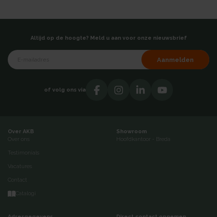
Altijd op de hoogte? Meld u aan voor onze nieuwsbrief
Aanmelden
of volg ons via
Over AKB
Showroom
Over ons
Hoofdkantoor - Breda
Testimonials
Vacatures
Contact
Catalogi
Adresgegevens
Direct contact opnemen