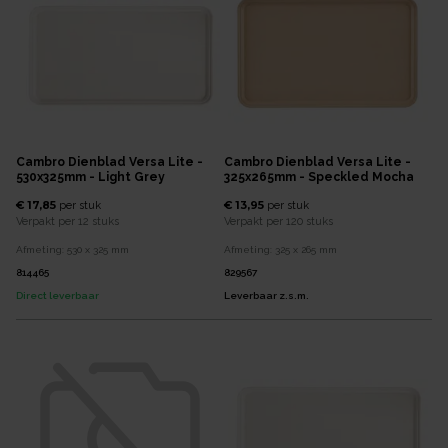
Cambro Dienblad Versa Lite -
Cambro Dienblad Versa Lite -
530x325mm - Light Grey
325x265mm - Speckled Mocha
€ 17,85
€ 13,95
per
stuk
per
stuk
Verpakt per
12 stuks
Verpakt per
120 stuks
Afmeting:
530 x 325
mm
Afmeting:
325 x 265
mm
814465
829567
Direct leverbaar
Leverbaar z.s.m.