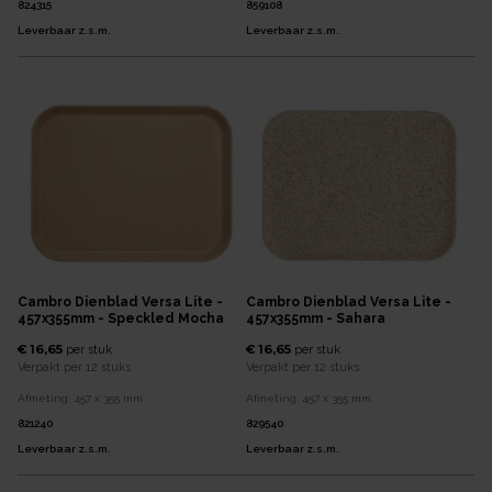
824315
859108
Leverbaar z.s.m.
Leverbaar z.s.m.
Cambro Dienblad Versa Lite -
Cambro Dienblad Versa Lite -
457x355mm - Speckled Mocha
457x355mm - Sahara
€ 16,65
€ 16,65
per
stuk
per
stuk
Verpakt per
12 stuks
Verpakt per
12 stuks
Afmeting:
457 x 355
mm
Afmeting:
457 x 355
mm
821240
829540
Leverbaar z.s.m.
Leverbaar z.s.m.