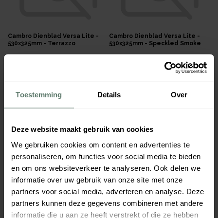
Cambro Dienblad Versa Lite -
Cambro Dienblad Versa Lite -
530x325mm - Terrazzo
530x325mm - Speckled Smoke
€ 17,85
€ 17,85
per
stuk
per
stuk
Verpakt per
12 stuks
Verpakt per
12 stuks
Afmeting:
530 x 325
mm
Afmeting:
530 x 325
mm
824314
828595
Toestemming
Details
Over
Leverbaar z.s.m.
Leverbaar z.s.m.
Deze website maakt gebruik van cookies
We gebruiken cookies om content en advertenties te
personaliseren, om functies voor social media te bieden
en om ons websiteverkeer te analyseren. Ook delen we
informatie over uw gebruik van onze site met onze
partners voor social media, adverteren en analyse. Deze
partners kunnen deze gegevens combineren met andere
informatie die u aan ze heeft verstrekt of die ze hebben