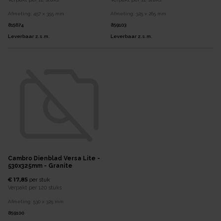
Afmeting:
457 x 355
mm
Afmeting:
325 x 265
mm
815674
859103
Leverbaar z.s.m.
Leverbaar z.s.m.
Cambro Dienblad Versa Lite -
530x325mm - Granite
€ 17,85
per
stuk
Verpakt per
120 stuks
Afmeting:
530 x 325
mm
859100