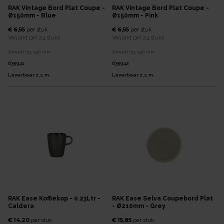
RAK Vintage Bord Plat Coupe -
RAK Vintage Bord Plat Coupe -
Ø150mm - Blue
Ø150mm - Pink
€ 6,55
€ 6,55
per
stuk
per
stuk
Verpakt per
24 stuks
Verpakt per
24 stuks
Afmeting:
150
mm
Afmeting:
150
mm
635941
635942
Leverbaar z.s.m.
Leverbaar z.s.m.
RAK Ease Koffiekop - 0.23Ltr -
RAK Ease Selva Coupebord Plat
Caldera
- Ø210mm - Grey
€ 14,20
€ 15,85
per
stuk
per
stuk