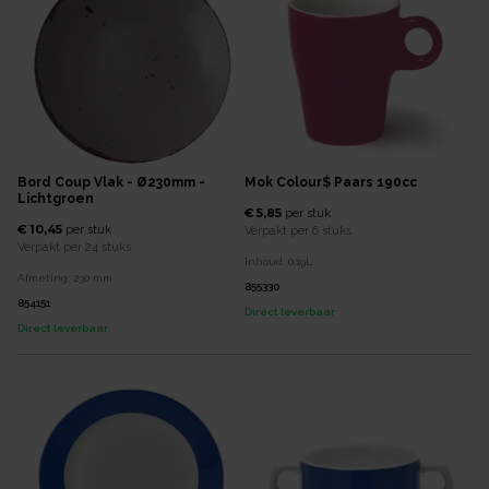
Bord Coup Vlak - Ø230mm -
Mok Colour$ Paars 190cc
Lichtgroen
€ 5,85
per
stuk
€ 10,45
per
stuk
Verpakt per
6 stuks
Verpakt per
24 stuks
Inhoud:
0,19
L
Afmeting:
230
mm
855330
854151
Direct leverbaar
Direct leverbaar