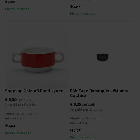
855329
852457
Direct leverbaar
Direct leverbaar
Soepkop Colour$ Rood 270cc
RAK Ease Ramequin - Ø80mm -
Caldera
€ 8,30
per
stuk
€ 8,35
per
stuk
Verpakt per
6 stuks
Verpakt per
12 stuks
Afmeting:
105 x 60
mm
Inhoud:
0,27
L
Afmeting:
80 x 40
mm
Inhoud:
0,1
L
852441
639637
Direct leverbaar
Direct leverbaar