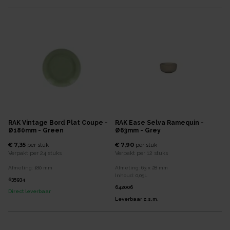
RAK Vintage Bord Plat Coupe -
RAK Ease Selva Ramequin -
Ø180mm - Green
Ø63mm - Grey
€ 7,35
€ 7,90
per
stuk
per
stuk
Verpakt per
24 stuks
Verpakt per
12 stuks
Afmeting:
180
mm
Afmeting:
63 x 28
mm
Inhoud:
0,05
L
635934
642006
Direct leverbaar
Leverbaar z.s.m.