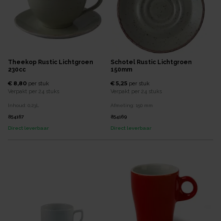
Theekop Rustic Lichtgroen
Schotel Rustic Lichtgroen
230cc
150mm
€ 8,80
€ 5,25
per
stuk
per
stuk
Verpakt per
24 stuks
Verpakt per
24 stuks
Inhoud:
0,23
L
Afmeting:
150
mm
854167
854169
Direct leverbaar
Direct leverbaar