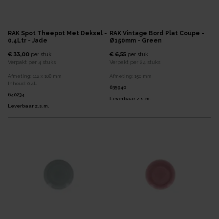
RAK Spot Theepot Met Deksel -
RAK Vintage Bord Plat Coupe -
0.4Ltr - Jade
Ø150mm - Green
€ 33,00
€ 6,55
per
stuk
per
stuk
Verpakt per
4 stuks
Verpakt per
24 stuks
Afmeting:
112 x 108
mm
Afmeting:
150
mm
Inhoud:
0,4
L
635940
640234
Leverbaar z.s.m.
Leverbaar z.s.m.