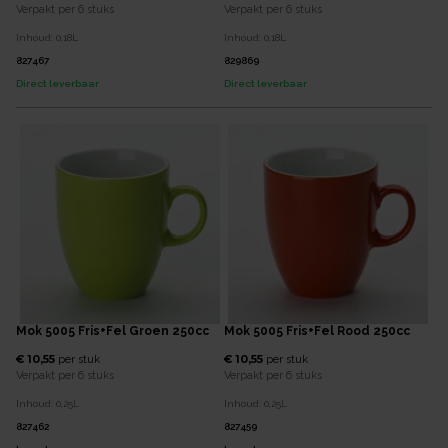
Verpakt per
6 stuks
Verpakt per
6 stuks
Inhoud:
0,18
L
Inhoud:
0,18
L
827467
829869
Direct leverbaar
Direct leverbaar
Mok 5005 Fris+Fel Groen 250cc
Mok 5005 Fris+Fel Rood 250cc
€ 10,55
€ 10,55
per
stuk
per
stuk
Verpakt per
6 stuks
Verpakt per
6 stuks
Inhoud:
0,25
L
Inhoud:
0,25
L
827462
827459