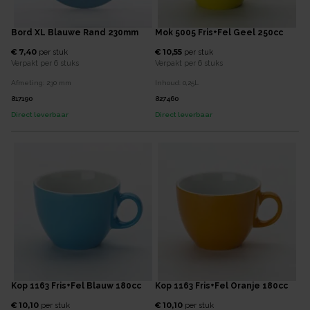
Bord XL Blauwe Rand 230mm
Mok 5005 Fris+Fel Geel 250cc
€ 7,40
€ 10,55
per
stuk
per
stuk
Verpakt per
6 stuks
Verpakt per
6 stuks
Afmeting:
230
mm
Inhoud:
0,25
L
817190
827460
Direct leverbaar
Direct leverbaar
Kop 1163 Fris+Fel Blauw 180cc
Kop 1163 Fris+Fel Oranje 180cc
€ 10,10
€ 10,10
per
stuk
per
stuk