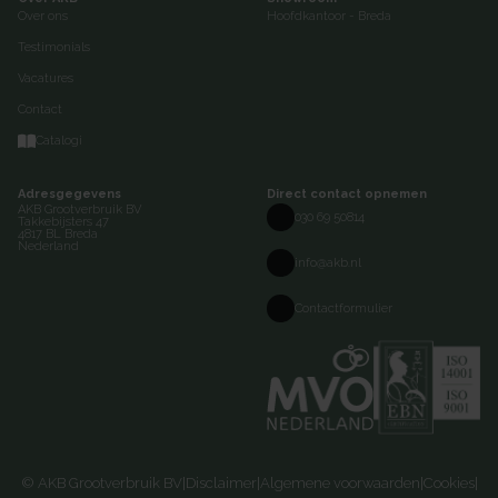
Over ons
Hoofdkantoor - Breda
Testimonials
Vacatures
Contact
Catalogi
Adresgegevens
Direct contact opnemen
AKB Grootverbruik BV
030 69 50814
Takkebijsters 47
4817 BL Breda
Nederland
info@akb.nl
Contactformulier
© AKB Grootverbruik BV
|
Disclaimer
|
Algemene voorwaarden
|
Cookies
|