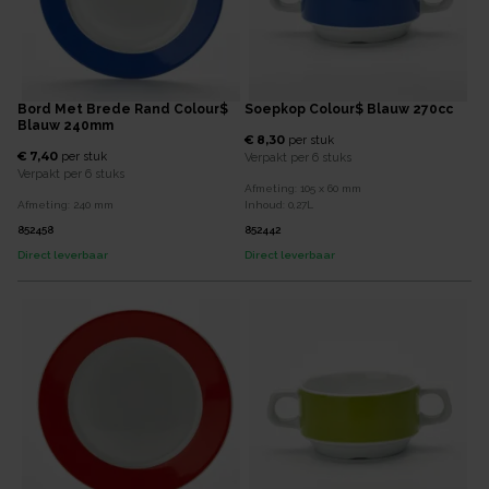
Bord Met Brede Rand Colour$
Soepkop Colour$ Blauw 270cc
Blauw 240mm
€ 8,30
per
stuk
€ 7,40
per
stuk
Verpakt per
6 stuks
Verpakt per
6 stuks
Afmeting:
105 x 60
mm
Afmeting:
240
mm
Inhoud:
0,27
L
852458
852442
Direct leverbaar
Direct leverbaar