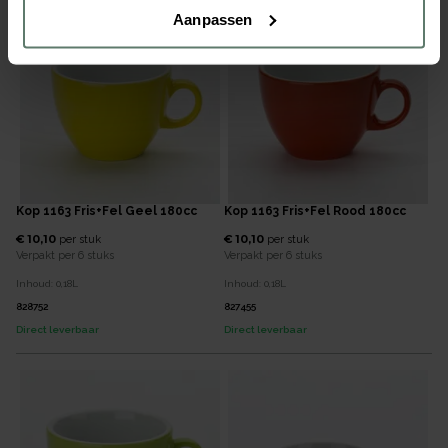
Aanpassen
Kop 1163 Fris+Fel Geel 180cc
Kop 1163 Fris+Fel Rood 180cc
€ 10,10
€ 10,10
per
stuk
per
stuk
Verpakt per
6 stuks
Verpakt per
6 stuks
Inhoud:
0,18
L
Inhoud:
0,18
L
828752
827455
Direct leverbaar
Direct leverbaar