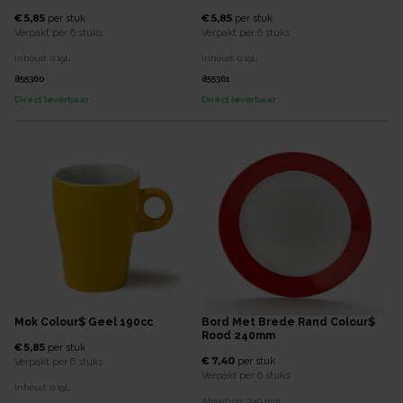
€ 5,85
€ 5,85
per
stuk
per
stuk
Verpakt per
6 stuks
Verpakt per
6 stuks
Inhoud:
0,19
L
Inhoud:
0,19
L
855360
855361
Direct leverbaar
Direct leverbaar
Mok Colour$ Geel 190cc
Bord Met Brede Rand Colour$
Rood 240mm
€ 5,85
per
stuk
€ 7,40
per
stuk
Verpakt per
6 stuks
Verpakt per
6 stuks
Inhoud:
0,19
L
Afmeting:
240
mm