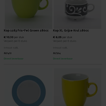
Kop 1163 Fris+Fel Groen 180cc
Kop XL Grijze Krul 180cc
€ 10,10
€ 6,05
per
stuk
per
stuk
Verpakt per
6 stuks
Verpakt per
6 stuks
Inhoud:
0,18
L
Inhoud:
0,18
L
827472
817304
Direct leverbaar
Direct leverbaar