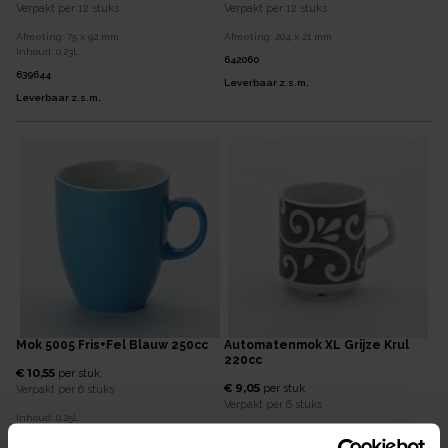
Verpakt per
12 stuks
Verpakt per
12 stuks
Afmeting:
75 x 92
mm
Afmeting:
204 x 21
mm
Inhoud:
0,23
L
642060
639644
Leverbaar z.s.m.
Leverbaar z.s.m.
Mok 5005 Fris+Fel Blauw 250cc
Automatenmok XL Grijze Krul
220cc
€ 10,55
per
stuk
€ 9,05
per
stuk
Verpakt per
6 stuks
Verpakt per
6 stuks
Inhoud:
0,25
L
Inhoud:
0,22
L
828310