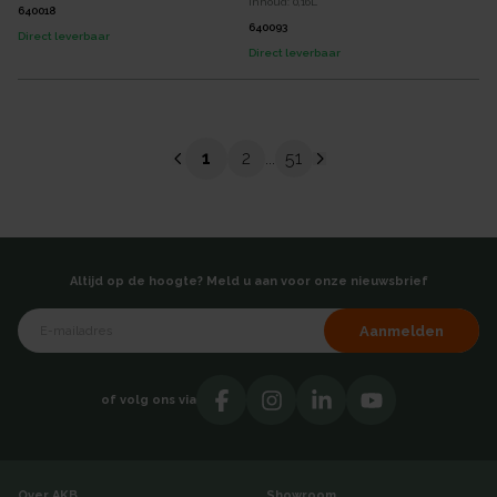
Inhoud:
0,16
L
640018
640093
Direct leverbaar
Direct leverbaar
1
2
51
...
Altijd op de hoogte? Meld u aan voor onze nieuwsbrief
Aanmelden
of volg ons via
Over AKB
Showroom