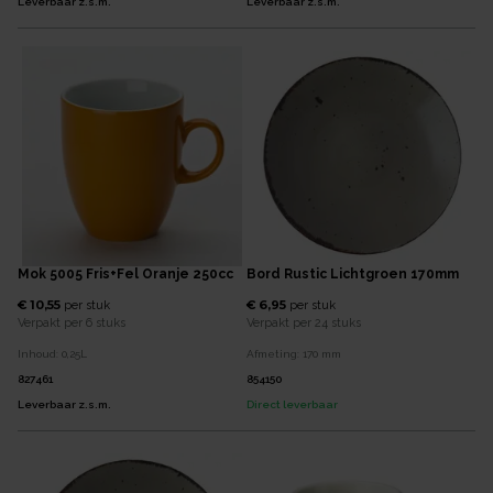
Leverbaar z.s.m.
Leverbaar z.s.m.
Mok 5005 Fris+Fel Oranje 250cc
Bord Rustic Lichtgroen 170mm
€ 10,55
€ 6,95
per
stuk
per
stuk
Verpakt per
6 stuks
Verpakt per
24 stuks
Inhoud:
0,25
L
Afmeting:
170
mm
827461
854150
Leverbaar z.s.m.
Direct leverbaar