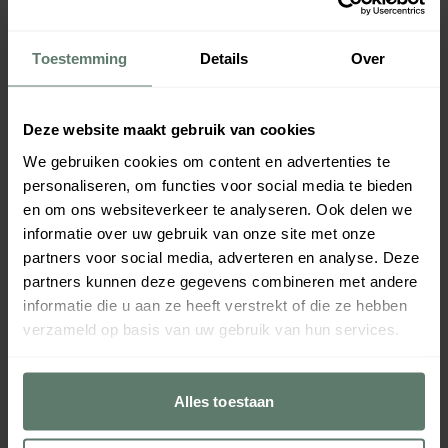
817312
Direct leverbaar
Direct leverbaar
Toestemming
Details
Over
Deze website maakt gebruik van cookies
We gebruiken cookies om content en advertenties te
personaliseren, om functies voor social media te bieden
en om ons websiteverkeer te analyseren. Ook delen we
informatie over uw gebruik van onze site met onze
partners voor social media, adverteren en analyse. Deze
Automatenmok XL Blauwe Krul
Automatenmok XL Groene Krul
partners kunnen deze gegevens combineren met andere
220cc
220cc
informatie die u aan ze heeft verstrekt of die ze hebben
€ 9,05
€ 9,05
per
stuk
per
stuk
verzameld op basis van uw gebruik van hun services.
Verpakt per
6 stuks
Verpakt per
6 stuks
Inhoud:
0,22
L
Inhoud:
0,22
L
817310
817311
Alles toestaan
Direct leverbaar
Direct leverbaar