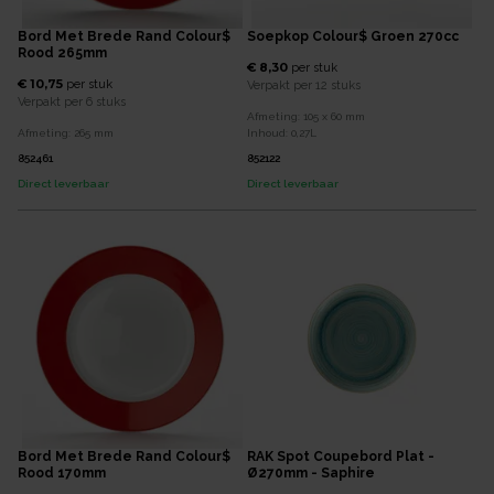
Bord Met Brede Rand Colour$
Soepkop Colour$ Groen 270cc
Rood 265mm
€ 8,30
per
stuk
€ 10,75
per
stuk
Verpakt per
12 stuks
Verpakt per
6 stuks
Afmeting:
105 x 60
mm
Afmeting:
265
mm
Inhoud:
0,27
L
852461
852122
Direct leverbaar
Direct leverbaar
Bord Met Brede Rand Colour$
RAK Spot Coupebord Plat -
Rood 170mm
Ø270mm - Saphire