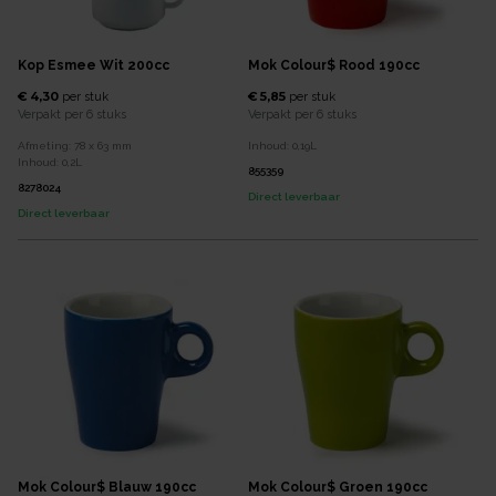
Kop Esmee Wit 200cc
Mok Colour$ Rood 190cc
€ 4,30
€ 5,85
per
stuk
per
stuk
Verpakt per
6 stuks
Verpakt per
6 stuks
Afmeting:
78 x 63
mm
Inhoud:
0,19
L
Inhoud:
0,2
L
855359
8278024
Direct leverbaar
Direct leverbaar
Mok Colour$ Blauw 190cc
Mok Colour$ Groen 190cc