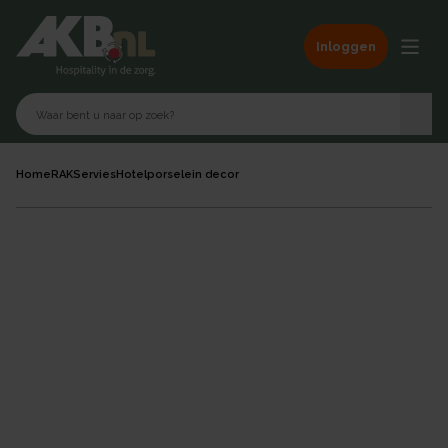
Inloggen
Home
RAK
Servies
Hotelporselein decor