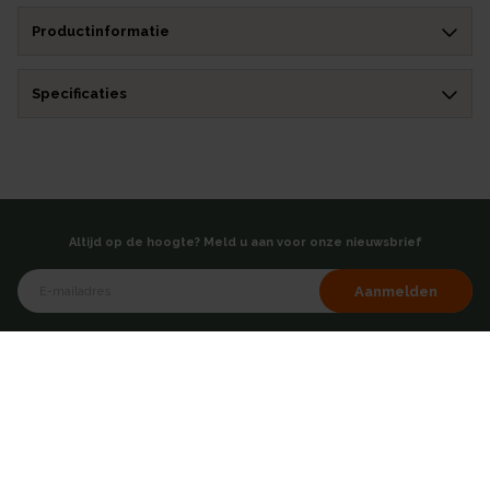
Productinformatie
Specificaties
Altijd op de hoogte? Meld u aan voor onze nieuwsbrief
Aanmelden
of volg ons via
Over AKB
Showroom
Over ons
Hoofdkantoor - Breda