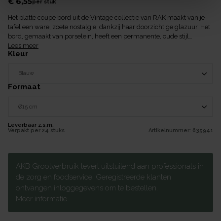
€ 6,55
per
stuk
Het platte coupe bord uit de Vintage collectie van RAK maakt van je
tafel een ware, zoete nostalgie, dankzij haar doorzichtige glazuur. Het
bord, gemaakt van porselein, heeft een permanente, oude stijl
craquelé-effect en is niet poreus.
Lees meer
kleur
formaat
Leverbaar z.s.m.
Verpakt per
24 stuks
Artikelnummer:
635941
AKB Grootverbruik levert uitsluitend aan professionals in
de zorg en foodservice. Geregistreerde klanten
ontvangen inloggegevens om te bestellen.
Meer informatie