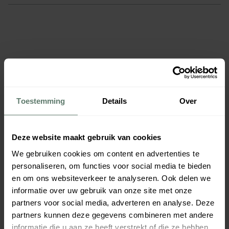
Toestemming
Details
Over
Helios Care Isoleerkan
Helios Care Isoleerkan
Deze website maakt gebruik van cookies
Kunststof - 0.3Ltr - Wit
Kunststof - 0.5Ltr - Wit
We gebruiken cookies om content en advertenties te
€ 22,25
€ 24,25
per
stuk
per
stuk
Verpakt per
1 stuk
Verpakt per
1 stuk
personaliseren, om functies voor social media te bieden
Afmeting:
68 x 91
mm
Afmeting:
68 x 130
mm
en om ons websiteverkeer te analyseren. Ook delen we
Inhoud:
0,3
L
Inhoud:
0,5
L
informatie over uw gebruik van onze site met onze
61590
61589
partners voor social media, adverteren en analyse. Deze
Direct leverbaar
Leverbaar z.s.m.
partners kunnen deze gegevens combineren met andere
informatie die u aan ze heeft verstrekt of die ze hebben