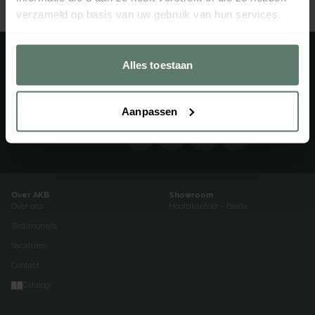
verzameld op basis van uw gebruik van hun services.
Altijd op de hoogte? Meld u aan voor onze nieuwsbrief
Alles toestaan
Aanmelden
Aanpassen
of volg ons via
Over AKB
Showroom
Over ons
Hoofdkantoor - Breda
Testimonials
Vacatures
Contact
Catalogi