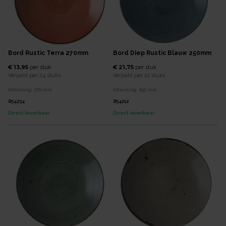
Bord Rustic Terra 270mm
Bord Diep Rustic Blauw 250mm
€ 13,95
€ 21,75
per
stuk
per
stuk
Verpakt per
24 stuks
Verpakt per
12 stuks
Afmeting:
270
mm
Afmeting:
250
mm
854234
854212
Direct leverbaar
Direct leverbaar