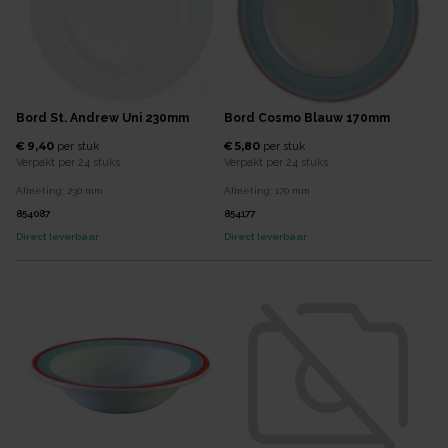
Bord St. Andrew Uni 230mm
Bord Cosmo Blauw 170mm
€ 9,40
€ 5,80
per
stuk
per
stuk
Verpakt per
24 stuks
Verpakt per
24 stuks
Afmeting:
230
mm
Afmeting:
170
mm
854087
854177
Direct leverbaar
Direct leverbaar