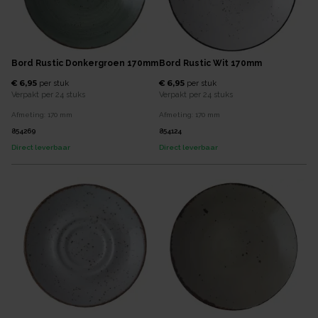
Bord Rustic Donkergroen 170mm
Bord Rustic Wit 170mm
€ 6,95
€ 6,95
per
stuk
per
stuk
Verpakt per
24 stuks
Verpakt per
24 stuks
Afmeting:
170
mm
Afmeting:
170
mm
854269
854124
Direct leverbaar
Direct leverbaar