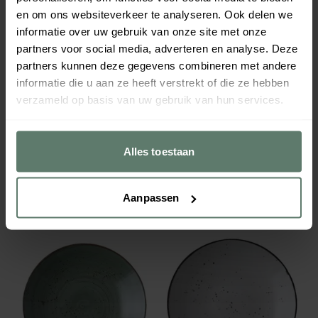
en om ons websiteverkeer te analyseren. Ook delen we
informatie over uw gebruik van onze site met onze
partners voor social media, adverteren en analyse. Deze
partners kunnen deze gegevens combineren met andere
informatie die u aan ze heeft verstrekt of die ze hebben
verzameld op basis van uw gebruik van hun services.
Schaal Vana Uni 120mm
Bord Rustic Terra 170mm
€ 5,48
€ 6,95
per
stuk
per
stuk
Alles toestaan
Verpakt per
36 stuks
Verpakt per
24 stuks
Afmeting:
120
mm
Afmeting:
170
mm
854120
854232
Aanpassen
Direct leverbaar
Direct leverbaar