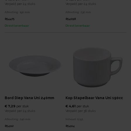
Verpakt per
24 stuks
Verpakt per
24 stuks
Afmeting:
190
mm
Afmeting:
230
mm
854475
854098
Direct leverbaar
Direct leverbaar
Bord Diep Vana Uni 240mm
Kop Stapelbaar Vana Uni 190cc
€ 7,29
€ 4,61
per
stuk
per
stuk
Verpakt per
24 stuks
Verpakt per
36 stuks
Afmeting:
240
mm
Inhoud:
0,19
L
854112
854114