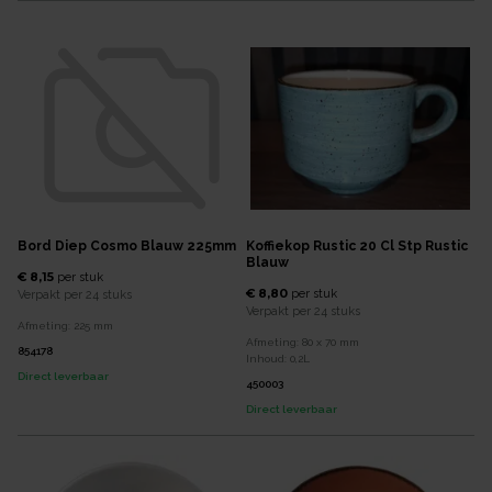
Bord Diep Cosmo Blauw 225mm
Koffiekop Rustic 20 Cl Stp Rustic
Blauw
€ 8,15
per
stuk
€ 8,80
per
stuk
Verpakt per
24 stuks
Verpakt per
24 stuks
Afmeting:
225
mm
Afmeting:
80 x 70
mm
854178
Inhoud:
0,2
L
Direct leverbaar
450003
Direct leverbaar