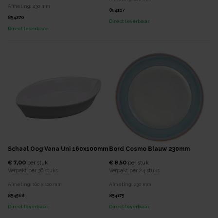
Afmeting:
230
mm
854107
854270
Direct leverbaar
Direct leverbaar
Schaal Oog Vana Uni 160x100mm
Bord Cosmo Blauw 230mm
€ 7,00
€ 8,50
per
stuk
per
stuk
Verpakt per
36 stuks
Verpakt per
24 stuks
Afmeting:
160 x 100
mm
Afmeting:
230
mm
854568
854175
Direct leverbaar
Direct leverbaar