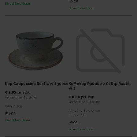
854532
Direct leverbaar
Direct leverbaar
Kop Cappuccino Rustic Wit 300cc
Koffiekop Rustic 20 Cl Stp Rustic
Wit
€ 9,85
per
stuk
€ 8,80
per
stuk
Verpakt per
24 stuks
Verpakt per
24 stuks
Inhoud:
0,3
L
Afmeting:
80 x 70
mm
854452
Inhoud:
0,2
L
Direct leverbaar
450001
Direct leverbaar