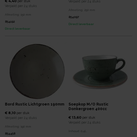
€ 4,40
per
stuk
Verpakt per
24 stuks
Verpakt per
24 stuks
Afmeting:
250
mm
Afmeting:
150
mm
854097
854192
Direct leverbaar
Direct leverbaar
Bord Rustic Lichtgroen 190mm
Soepkop M/o Rustic
Donkergroen 400cc
€ 8,10
per
stuk
€ 13,60
per
stuk
Verpakt per
24 stuks
Verpakt per
24 stuks
Afmeting:
190
mm
Inhoud:
0,4
L
854458