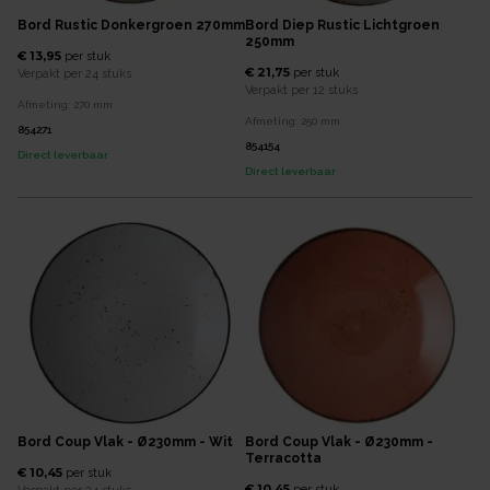
Bord Rustic Donkergroen 270mm
Bord Diep Rustic Lichtgroen
250mm
€ 13,95
per
stuk
€ 21,75
per
stuk
Verpakt per
24 stuks
Verpakt per
12 stuks
Afmeting:
270
mm
Afmeting:
250
mm
854271
854154
Direct leverbaar
Direct leverbaar
Bord Coup Vlak - Ø230mm - Wit
Bord Coup Vlak - Ø230mm -
Terracotta
€ 10,45
per
stuk
€ 10,45
per
stuk