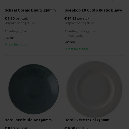
Schaal Cosmo Blauw 130mm
Soepkop 28 Cl Stp Rustic Blauw
€ 5,30
€ 14,85
per
stuk
per
stuk
Verpakt per
24 stuks
Verpakt per
24 stuks
Afmeting:
130
mm
Afmeting:
110 x 55
mm
Inhoud:
0,28
L
854393
450008
Direct leverbaar
Direct leverbaar
Bord Rustic Blauw 190mm
Bord Everest Uni 230mm
€ 8,10
€ 6,30
per
stuk
per
stuk