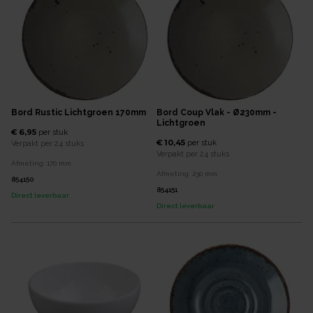
Bord Rustic Lichtgroen 170mm
Bord Coup Vlak - Ø230mm -
Lichtgroen
€ 6,95
per
stuk
€ 10,45
per
stuk
Verpakt per
24 stuks
Verpakt per
24 stuks
Afmeting:
170
mm
Afmeting:
230
mm
854150
854151
Direct leverbaar
Direct leverbaar