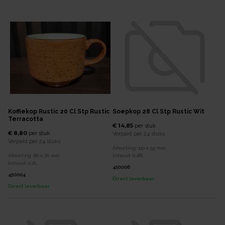
Koffiekop Rustic 20 Cl Stp Rustic
Soepkop 28 Cl Stp Rustic Wit
Terracotta
€ 14,85
per
stuk
€ 8,80
per
stuk
Verpakt per
24 stuks
Verpakt per
24 stuks
Afmeting:
110 x 55
mm
Afmeting:
80 x 70
mm
Inhoud:
0,28
L
Inhoud:
0,2
L
450006
450004
Direct leverbaar
Direct leverbaar