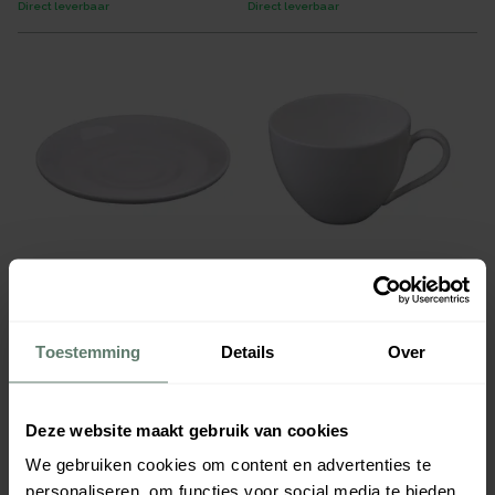
Direct leverbaar
Direct leverbaar
Schotel Vana Uni 148mm
Kop Vana Uni 190cc
€ 2,74
€ 4,61
per
stuk
per
stuk
Verpakt per
36 stuks
Verpakt per
36 stuks
Toestemming
Details
Over
Afmeting:
148
mm
Inhoud:
0,2
L
854115
854117
Direct leverbaar
Direct leverbaar
Deze website maakt gebruik van cookies
We gebruiken cookies om content en advertenties te
personaliseren, om functies voor social media te bieden