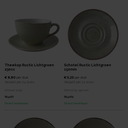
Theekop Rustic Lichtgroen
Schotel Rustic Lichtgroen
230cc
150mm
€ 8,80
€ 5,25
per
stuk
per
stuk
Verpakt per
24 stuks
Verpakt per
24 stuks
Inhoud:
0,23
L
Afmeting:
150
mm
854167
854169
Direct leverbaar
Direct leverbaar