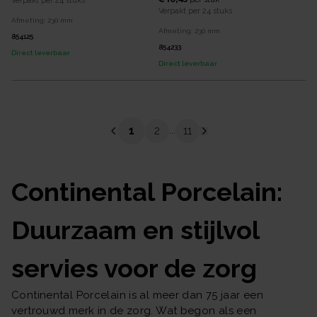
Verpakt per
24 stuks
Verpakt per
24 stuks
Afmeting:
230
mm
Afmeting:
230
mm
854125
854233
Direct leverbaar
Direct leverbaar
1
2
11
...
Continental Porcelain:
Duurzaam en stijlvol
servies voor de zorg
Continental Porcelain is al meer dan 75 jaar een
vertrouwd merk in de zorg. Wat begon als een