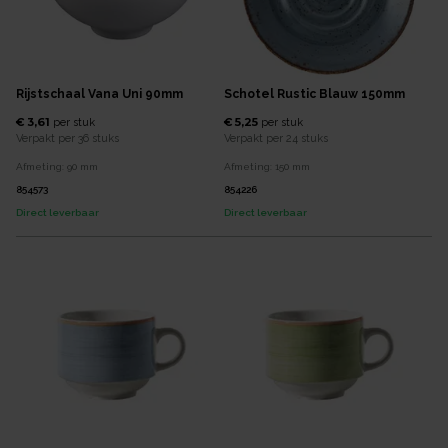
Rijstschaal Vana Uni 90mm
Schotel Rustic Blauw 150mm
€ 3,61
€ 5,25
per
stuk
per
stuk
Verpakt per
36 stuks
Verpakt per
24 stuks
Afmeting:
90
mm
Afmeting:
150
mm
854573
854226
Direct leverbaar
Direct leverbaar