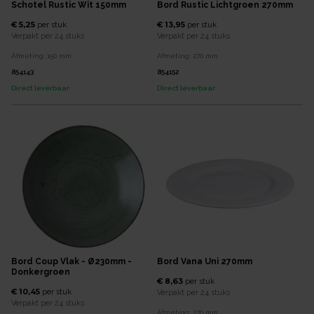
Schotel Rustic Wit 150mm
Bord Rustic Lichtgroen 270mm
€ 5,25
€ 13,95
per
stuk
per
stuk
Verpakt per
24 stuks
Verpakt per
24 stuks
Afmeting:
150
mm
Afmeting:
270
mm
854143
854152
Direct leverbaar
Direct leverbaar
Bord Coup Vlak - Ø230mm -
Bord Vana Uni 270mm
Donkergroen
€ 8,63
per
stuk
€ 10,45
per
stuk
Verpakt per
24 stuks
Verpakt per
24 stuks
Afmeting:
270
mm