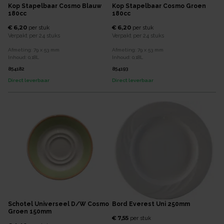
Kop Stapelbaar Cosmo Blauw
Kop Stapelbaar Cosmo Groen
180cc
180cc
€ 6,20
€ 6,20
per
stuk
per
stuk
Verpakt per
24 stuks
Verpakt per
24 stuks
Afmeting:
79 x 53
mm
Afmeting:
79 x 53
mm
Inhoud:
0,18
L
Inhoud:
0,18
L
854182
854193
Direct leverbaar
Direct leverbaar
Schotel Universeel D/w Cosmo
Bord Everest Uni 250mm
Groen 150mm
€ 7,55
per
stuk