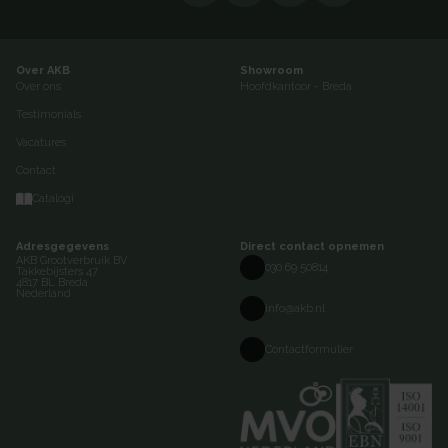
Over AKB
Showroom
Over ons
Hoofdkantoor - Breda
Testimonials
Vacatures
Contact
Catalogi
Adresgegevens
Direct contact opnemen
AKB Grootverbruik BV
030 69 50814
Takkebijsters 47
4817 BL Breda
Nederland
info@akb.nl
Contactformulier