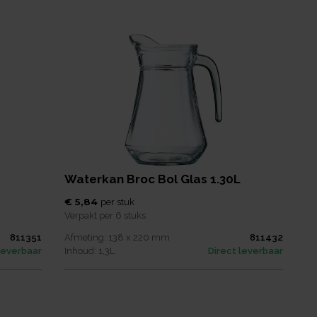
Waterkan Broc Bol Glas 1.30L
€ 5,84
per
stuk
Verpakt per
6 stuks
811351
Afmeting:
138 x 220
mm
811432
leverbaar
Inhoud:
1,3
L
Direct leverbaar