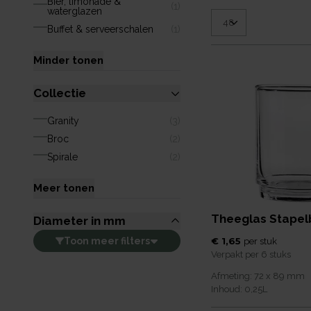
Bier, limonade &
(
1
)
waterglazen
Buffet & serveerschalen
(
1
)
Minder tonen
Collectie
Granity
(
3
)
Broc
(
2
)
Spirale
(
2
)
Meer tonen
Theeglas Stapelb
Diameter in mm
€ 1,65
Toon
meer
filters
per
stuk
Verpakt per
6 stuks
Afmeting:
72 x 89
mm
Inhoud:
0,25
L