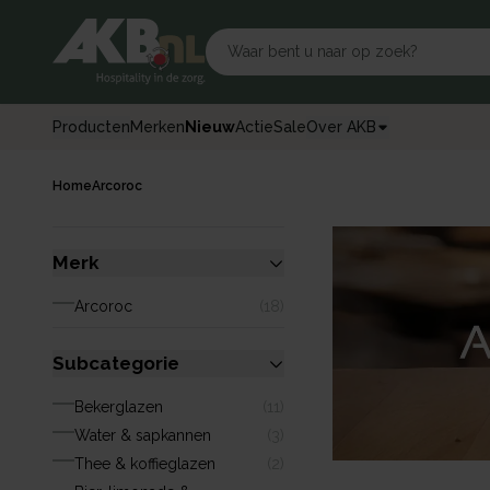
Producten
Merken
Nieuw
Actie
Sale
Over AKB
Home
Arcoroc
Merk
Arcoroc
(
18
)
Subcategorie
Bekerglazen
(
11
)
Water & sapkannen
(
3
)
Thee & koffieglazen
(
2
)