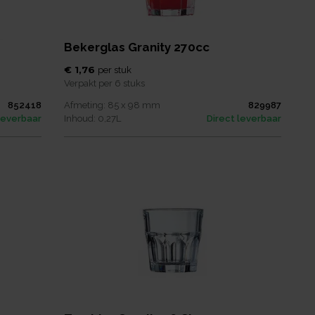
Bekerglas Granity 270cc
€ 1,76
per
stuk
Verpakt per
6 stuks
852418
Afmeting:
85 x 98
mm
829987
leverbaar
Inhoud:
0,27
L
Direct leverbaar