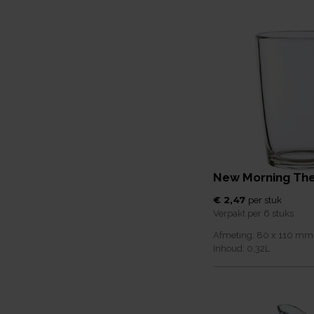
New Morning Thee
€ 2,47
per
stuk
Verpakt per
6 stuks
Afmeting:
80 x 110
mm
Inhoud:
0,32
L