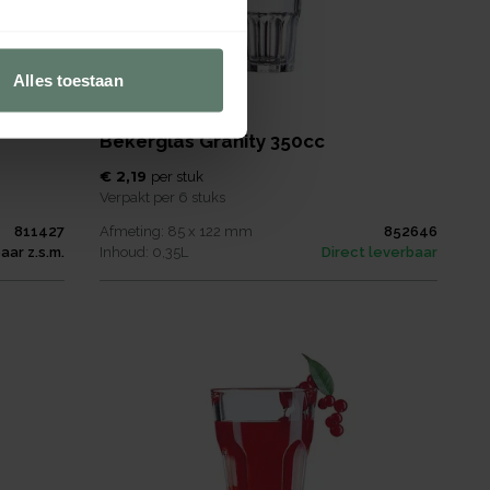
Alles toestaan
Bekerglas Granity 350cc
€ 2,19
per
stuk
Verpakt per
6 stuks
811427
Afmeting:
85 x 122
mm
852646
aar z.s.m.
Inhoud:
0,35
L
Direct leverbaar