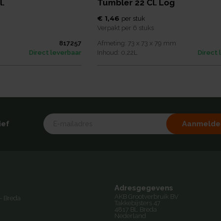
l.
Tumbler 22 Cl. Log
€ 1,46
per
stuk
Verpakt per
6 stuks
817257
Afmeting:
73 x 73 x 79
mm
Direct leverbaar
Inhoud:
0,22
L
Direct 
Aanmelde
ief
Adresgegevens
AKB Grootverbruik BV
- Breda
Takkebijsters 47
4817 BL Breda
Nederland