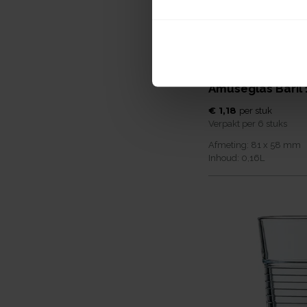
Amuseglas Baril
€ 1,18
per
stuk
Verpakt per
6 stuks
Afmeting:
81 x 58
mm
Inhoud:
0,16
L