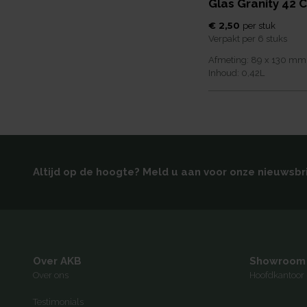
Glas Granity 42 C
€ 2,50
per
stuk
Verpakt per
6 stuks
Afmeting:
89 x 130
mm
Inhoud:
0,42
L
Altijd op de hoogte? Meld u aan voor onze nieuwsbr
Over AKB
Showroom
Over ons
Hoofdkantoor 
Testimonials