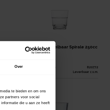
Bekerglas Stapelbaar Spirale 250cc
€ 1,76
per
stuk
Verpakt per
6 stuks
Over
855795
Afmeting:
82 x 84
mm
820772
leverbaar
Inhoud:
0,25
L
Leverbaar z.s.m.
 media te bieden en om ons
ze partners voor social
nformatie die u aan ze heeft