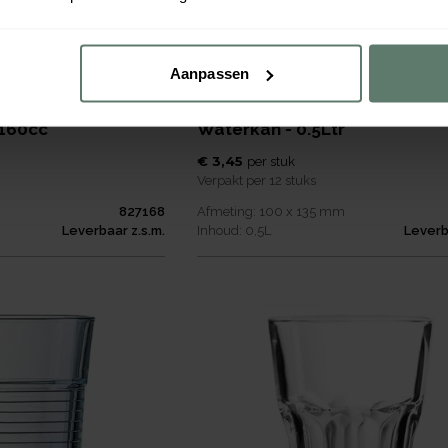
Aanpassen
 160cc
Waterkan - 0.5Ltr
€ 3,45
per
stuk
Verpakt per
12 stuks
827168
Afmeting:
100 x 135
mm
Leverbaar z.s.m.
Inhoud:
0,5
L
Leverb