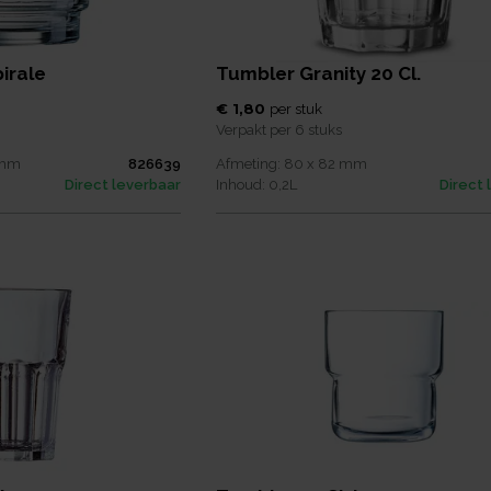
irale
Tumbler Granity 20 Cl.
€ 1,80
per
stuk
Verpakt per
6 stuks
mm
826639
Afmeting:
80 x 82
mm
Direct leverbaar
Inhoud:
0,2
L
Direct 