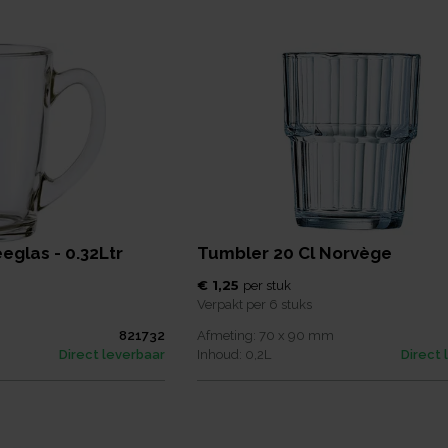
glas - 0.32Ltr
Tumbler 20 Cl Norvège
€ 1,25
per
stuk
Verpakt per
6 stuks
821732
Afmeting:
70 x 90
mm
Direct leverbaar
Inhoud:
0,2
L
Direct 