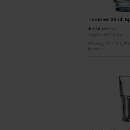
Tumbler 20 Cl. Sp
€ 1,56
per
stuk
Verpakt per
6 stuks
Afmeting:
70 x 70 x 75
Inhoud:
0,2
L