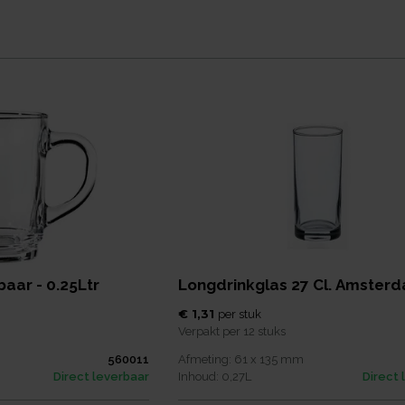
aar - 0.25Ltr
Longdrinkglas 27 Cl. Amster
€ 1,31
per
stuk
Verpakt per
12 stuks
560011
Afmeting:
61 x 135
mm
Direct leverbaar
Inhoud:
0,27
L
Direct 