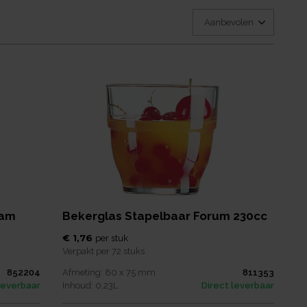
dam
Bekerglas Stapelbaar Forum 230cc
€ 1,76
per
stuk
Verpakt per
72 stuks
852204
Afmeting:
80 x 75
mm
811353
leverbaar
Inhoud:
0,23
L
Direct leverbaar