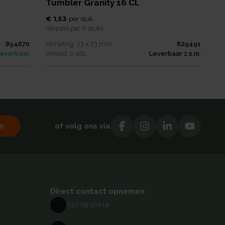
Tumbler Granity 16 Cl.
€ 1,53
per
stuk
Verpakt per
6 stuks
854670
Afmeting:
73 x 73
mm
829491
leverbaar
Inhoud:
0,16
L
Leverbaar z.s.m.
n
of volg ons via
Direct contact opnemen
030 69 50814