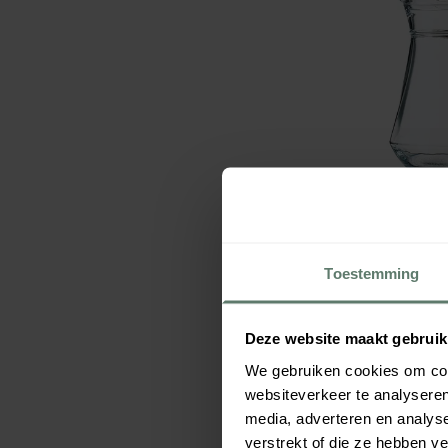
Waterkan Broc Gl
€ 4,64
per
stuk
Verpakt per
6 stuks
Toestemming
Afmeting:
125 x 185
m
Inhoud:
1
L
Deze website maakt gebruik
We gebruiken cookies om cont
websiteverkeer te analyseren
media, adverteren en analys
verstrekt of die ze hebben v