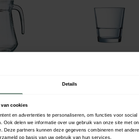
as Bol 1.00L
Tumbler 21 Cl Stack Up
€ 1,78
per
stuk
Verpakt per
6 stuks
Details
m
811429
Afmeting:
83 x 80
mm
Direct leverbaar
Inhoud:
0,21
L
Direct 
 van cookies
ent en advertenties te personaliseren, om functies voor social
. Ook delen we informatie over uw gebruik van onze site met on
e. Deze partners kunnen deze gegevens combineren met andere i
erzameld op basis van uw gebruik van hun services.