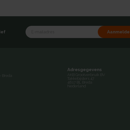
Aanmelde
ief
Adresgegevens
AKB Grootverbruik BV
- Breda
Takkebijsters 47
4817 BL Breda
Nederland