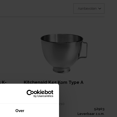
 K-
Kitchenaid K45 Kom Type A
€ 139,00
per
stuk
Verpakt per
1 stuk
Afmeting:
250 x 250 x 210
mm
52903
Over
Inhoud:
4,2
L
Leverbaar z.s.m.
52897