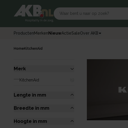
Producten
Merken
Nieuw
Actie
Sale
Over AKB
Home
KitchenAid
Merk
KitchenAid
(
5
)
Lengte in mm
Breedte in mm
Hoogte in mm