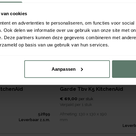
Leverbaar z.s.m.
Leverb
 van cookies
ent en advertenties te personaliseren, om functies voor social
. Ook delen we informatie over uw gebruik van onze site met on
e. Deze partners kunnen deze gegevens combineren met andere i
erzameld op basis van uw gebruik van hun services.
Aanpassen
itchenAid
Garde Tbv K5 KitchenAid
€ 69,00
per
stuk
Verpakt per
1 stuk
52899
Afmeting:
130 x 130 x 190
Leverbaar z.s.m.
mm
Leverb