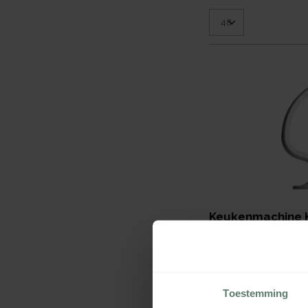
Keukenmachine K
Deeghaak
€ 69,00
per
stuk
Verpakt per
1 stuk
Afmeting:
120 x 120 x 1
Toestemming
mm