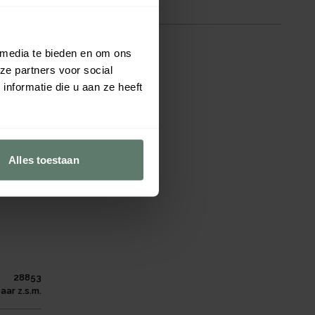
aar z.s.m.
 media te bieden en om ons
ze partners voor social
nformatie die u aan ze heeft
Alles toestaan
28853
aar z.s.m.