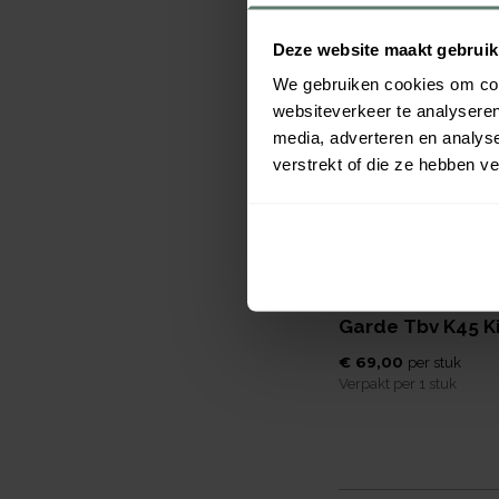
Deze website maakt gebruik
We gebruiken cookies om cont
websiteverkeer te analyseren
media, adverteren en analys
verstrekt of die ze hebben v
Garde Tbv K45 K
€ 69,00
per
stuk
Verpakt per
1 stuk