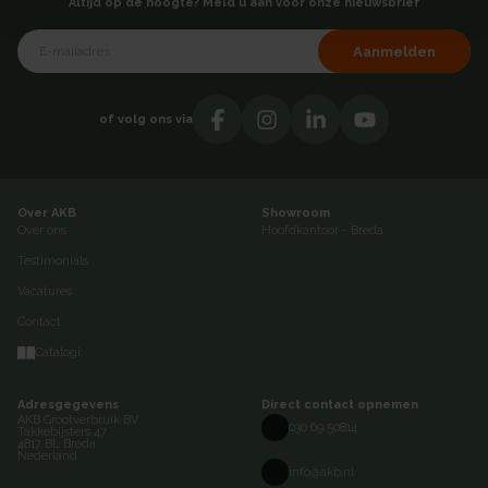
Altijd op de hoogte? Meld u aan voor onze nieuwsbrief
Aanmelden
of volg ons via
Over AKB
Showroom
Over ons
Hoofdkantoor - Breda
Testimonials
Vacatures
Contact
Catalogi
Adresgegevens
Direct contact opnemen
AKB Grootverbruik BV
030 69 50814
Takkebijsters 47
4817 BL Breda
Nederland
info@akb.nl