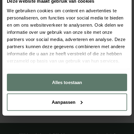
Deze website maakt gebruik van cookies
We gebruiken cookies om content en advertenties te
personaliseren, om functies voor social media te bieden
en om ons websiteverkeer te analyseren. Ook delen we
informatie over uw gebruik van onze site met onze
partners voor social media, adverteren en analyse. Deze
partners kunnen deze gegevens combineren met andere
informatie die u aan ze heeft verstrekt of die ze hebben
Bakplaat Geperforeerd Met
Bakplaat Met Anti-Aanbak
verzameld op basis van uw gebruik van hun services.
Anti-Aanbak Silicone Coating GN
Silicone Coating GN 1/1
1/1
€ 72,00
€ 63,00
per
stuk
per
stuk
Verpakt per
1 stuk
Verpakt per
1 stuk
Alles toestaan
Afmeting:
530 x 325
mm
Afmeting:
530 x 325
mm
52996
52997
Leverbaar z.s.m.
Leverbaar z.s.m.
Aanpassen