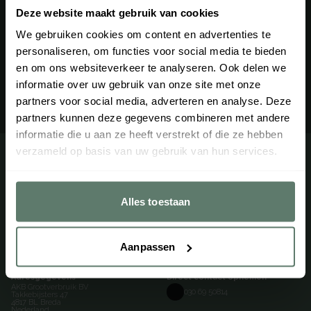
Deze website maakt gebruik van cookies
Altijd op de hoogte? Meld u aan voor onze nieuwsbrief
We gebruiken cookies om content en advertenties te
personaliseren, om functies voor social media te bieden
Aanmelden
en om ons websiteverkeer te analyseren. Ook delen we
informatie over uw gebruik van onze site met onze
of volg ons via
partners voor social media, adverteren en analyse. Deze
partners kunnen deze gegevens combineren met andere
informatie die u aan ze heeft verstrekt of die ze hebben
verzameld op basis van uw gebruik van hun services.
Over AKB
Showroom
Over ons
Hoofdkantoor - Breda
Testimonials
Alles toestaan
Vacatures
Contact
Catalogi
Aanpassen
Adresgegevens
Direct contact opnemen
AKB Grootverbruik BV
030 69 50814
Takkebijsters 47
4817 BL Breda
Nederland