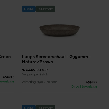
Nieuw
Duurzaam
Green
Luups Serveerschaal - Ø390mm -
Nature/Brown
€ 33,50
per
stuk
Verpakt per
1 stuk
659015
leverbaar
Afmeting:
390 x 70
mm
659027
Direct leverbaar
Nieuw
Duurzaam