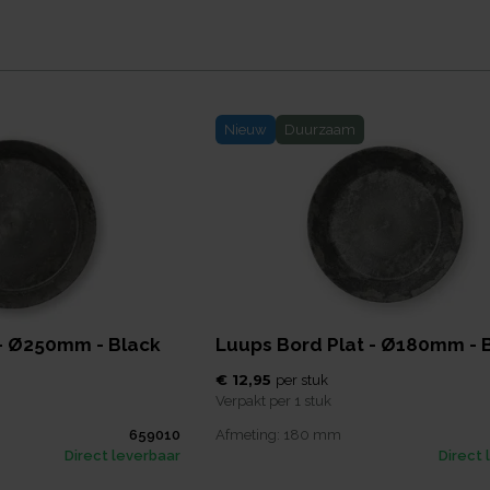
Nieuw
Duurzaam
 - Ø250mm - Black
Luups Bord Plat - Ø180mm - 
€ 12,95
per
stuk
Verpakt per
1 stuk
659010
Afmeting:
180
mm
Direct leverbaar
Direct 