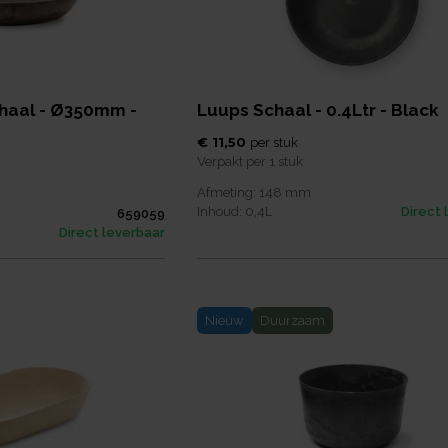
haal - Ø350mm -
Luups Schaal - 0.4Ltr - Black
€ 11,50
per
stuk
Verpakt per
1 stuk
Afmeting:
148
mm
Inhoud:
0,4
L
Direct 
659059
Direct leverbaar
Nieuw
Duurzaam