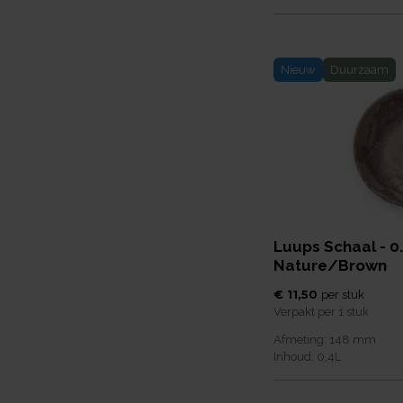
Nieuw
Duurzaam
Luups Schaal - 0.
Nature/Brown
€ 11,50
per
stuk
Verpakt per
1 stuk
Afmeting:
148
mm
Inhoud:
0,4
L