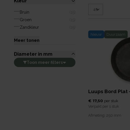
Kleur
Bruin
(
15
)
Groen
(
15
)
Zandkleur
(
15
)
Nieuw
Duurzaam
Meer tonen
Diameter in mm
Toon
meer
filters
Luups Bord Plat
€ 17,50
per
stuk
Verpakt per
1 stuk
Afmeting:
250
mm