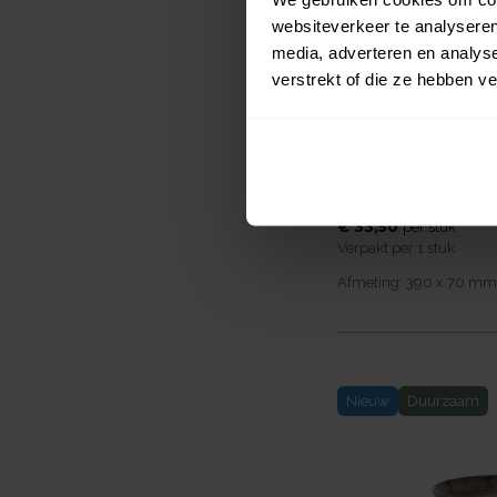
websiteverkeer te analyseren
media, adverteren en analys
verstrekt of die ze hebben v
Luups Serveersc
Green
€ 33,50
per
stuk
Verpakt per
1 stuk
Afmeting:
390 x 70
mm
Nieuw
Duurzaam