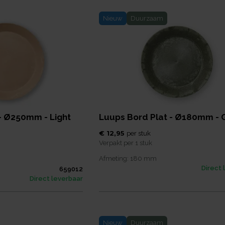
Nieuw
Duurzaam
- Ø250mm - Light
Luups Bord Plat - Ø180mm - 
€ 12,95
per
stuk
Verpakt per
1 stuk
Afmeting:
180
mm
Direct 
659012
Direct leverbaar
Nieuw
Duurzaam