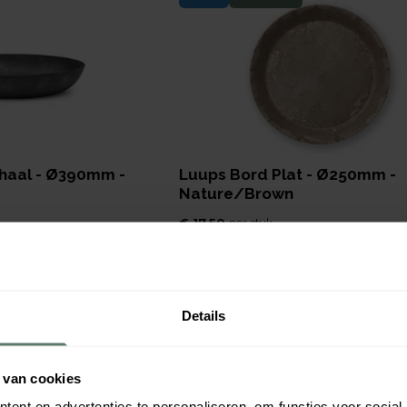
haal - Ø390mm -
Luups Bord Plat - Ø250mm -
Nature/Brown
€ 17,50
per
stuk
Verpakt per
1 stuk
659026
Afmeting:
250
mm
Direct leverbaar
Direct 
Details
Nieuw
Duurzaam
 van cookies
ent en advertenties te personaliseren, om functies voor social