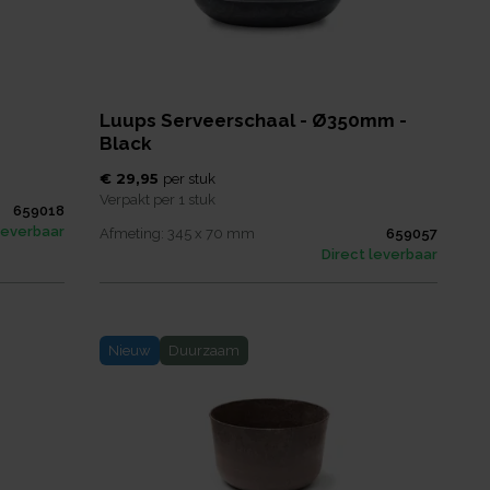
Luups Serveerschaal - Ø350mm -
Black
€ 29,95
per
stuk
Verpakt per
1 stuk
659018
leverbaar
Afmeting:
345 x 70
mm
659057
Direct leverbaar
Nieuw
Duurzaam