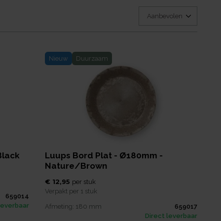
Nieuw
Duurzaam
Black
Luups Bord Plat - Ø180mm -
Nature/Brown
€ 12,95
per
stuk
Verpakt per
1 stuk
659014
leverbaar
Afmeting:
180
mm
659017
Direct leverbaar