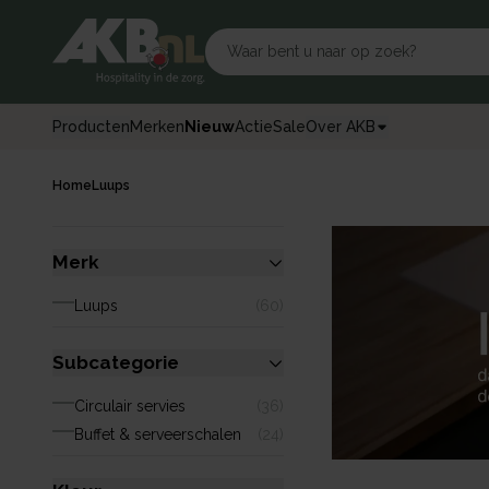
Producten
Merken
Nieuw
Actie
Sale
Over AKB
Home
Luups
Merk
Luups
(
60
)
Subcategorie
Circulair servies
(
36
)
Buffet & serveerschalen
(
24
)