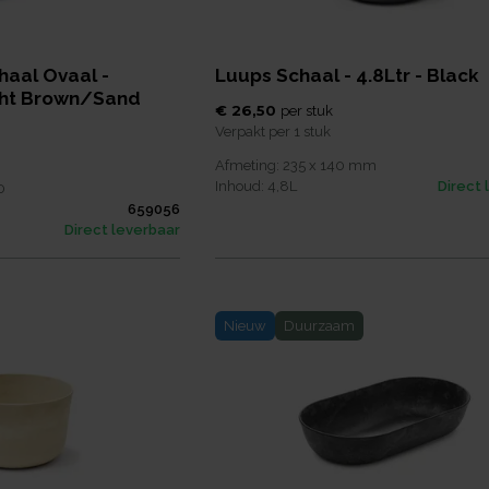
haal Ovaal -
Luups Schaal - 4.8Ltr - Black
ght Brown/Sand
€ 26,50
per
stuk
Verpakt per
1 stuk
Afmeting:
235 x 140
mm
Inhoud:
4,8
L
Direct 
0
659056
Direct leverbaar
Nieuw
Duurzaam