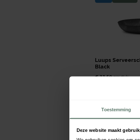
Luups Serveersc
Black
€ 33,50
per
stuk
Verpakt per
1 stuk
Afmeting:
390 x 70
mm
Toestemming
Nieuw
Duurzaam
Deze website maakt gebruik
We gebruiken cookies om cont