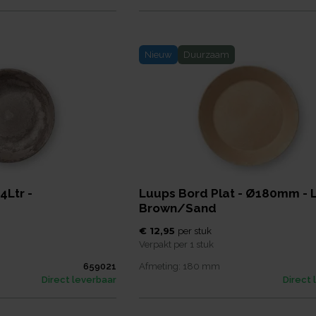
Nieuw
Duurzaam
4Ltr -
Luups Bord Plat - Ø180mm - L
Brown/Sand
€ 12,95
per
stuk
Verpakt per
1 stuk
659021
Afmeting:
180
mm
Direct leverbaar
Direct 