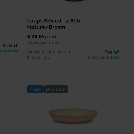
Luups Schaal - 4.8Ltr -
Nature/Brown
€ 26,50
per
stuk
Verpakt per
1 stuk
659034
leverbaar
Afmeting:
235 x 140
mm
659036
Inhoud:
4,8
L
Direct leverbaar
Nieuw
Duurzaam