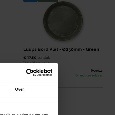
Luups Bord Plat - Ø250mm - Green
€ 17,50
per
stuk
Verpakt per
1 stuk
Afmeting:
250
mm
659011
Direct leverbaar
659013
leverbaar
Over
Nieuw
Duurzaam
 media te bieden en om ons