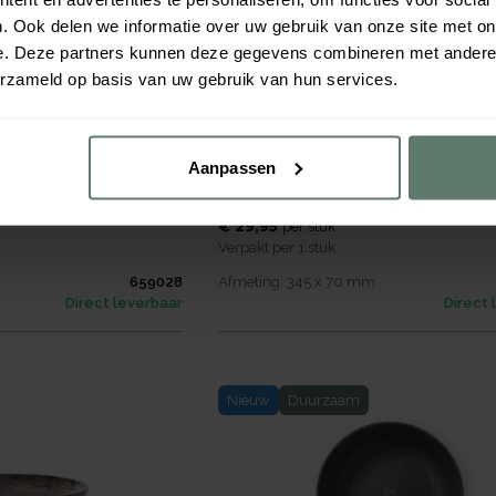
. Ook delen we informatie over uw gebruik van onze site met on
e. Deze partners kunnen deze gegevens combineren met andere i
erzameld op basis van uw gebruik van hun services.
haal - Ø390mm -
Luups Serveerschaal - Ø350
Aanpassen
Light Brown/Sand
€ 29,95
per
stuk
Verpakt per
1 stuk
659028
Afmeting:
345 x 70
mm
Direct leverbaar
Direct 
Nieuw
Duurzaam