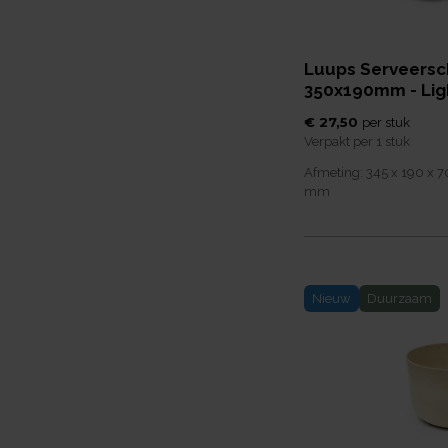
Luups Serveersc
350x190mm - Li
€ 27,50
per
stuk
Verpakt per
1 stuk
Afmeting:
345 x 190 x 7
mm
Nieuw
Duurzaam