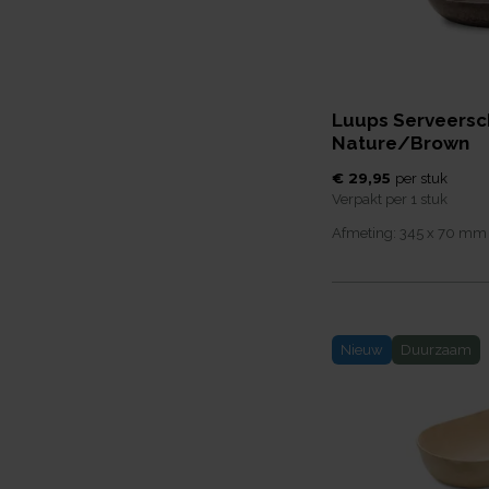
Luups Serveersc
Nature/Brown
€ 29,95
per
stuk
Verpakt per
1 stuk
Afmeting:
345 x 70
mm
Nieuw
Duurzaam