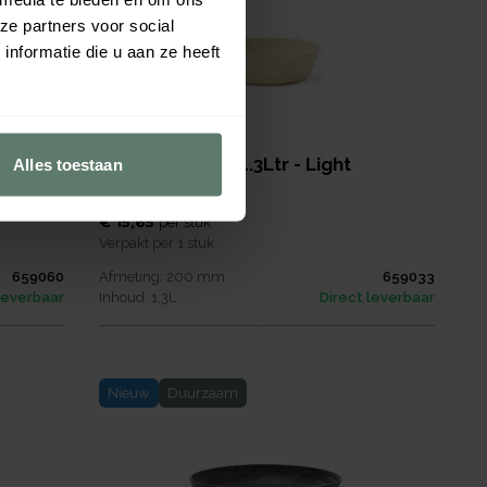
ze partners voor social
nformatie die u aan ze heeft
mm -
Luups Schaal - 1.3Ltr - Light
Alles toestaan
Brown/Sand
€ 15,65
per
stuk
Verpakt per
1 stuk
659060
Afmeting:
200
mm
659033
leverbaar
Inhoud:
1,3
L
Direct leverbaar
Nieuw
Duurzaam