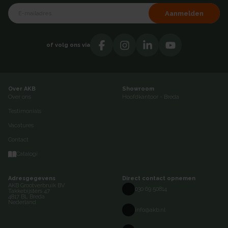
Aanmelden
of volg ons via
Over AKB
Showroom
Over ons
Hoofdkantoor - Breda
Testimonials
Vacatures
Contact
Catalogi
Adresgegevens
Direct contact opnemen
AKB Grootverbruik BV
030 69 50814
Takkebijsters 47
4817 BL Breda
Nederland
info@akb.nl