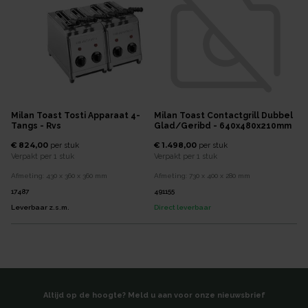
Milan Toast Tosti Apparaat 4-
Milan Toast Contactgrill Dubbel
Tangs - Rvs
Glad/geribd - 640x480x210mm
€ 824,00
€ 1.498,00
per
stuk
per
stuk
Verpakt per
1 stuk
Verpakt per
1 stuk
Afmeting:
430 x 360 x 360
mm
Afmeting:
730 x 400 x 280
mm
17487
491155
Leverbaar z.s.m.
Direct leverbaar
Altijd op de hoogte? Meld u aan voor onze nieuwsbrief