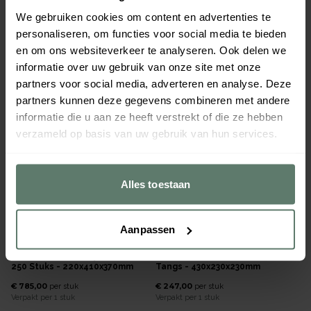
Glad/geribd - 640x380x170mm
700 Stuks - 340x410x360mm
We gebruiken cookies om content en advertenties te
€ 672,00
€ 1.279,00
per
stuk
per
stuk
personaliseren, om functies voor social media te bieden
Verpakt per
1 stuk
Verpakt per
1 stuk
en om ons websiteverkeer te analyseren. Ook delen we
Afmeting:
400 x 790 x 260
mm
Afmeting:
400 x 470 x 450
mm
informatie over uw gebruik van onze site met onze
491074
491096
partners voor social media, adverteren en analyse. Deze
Direct leverbaar
Direct leverbaar
partners kunnen deze gegevens combineren met andere
informatie die u aan ze heeft verstrekt of die ze hebben
verzameld op basis van uw gebruik van hun services.
Alles toestaan
Aanpassen
Milan Toast Conveyor Toaster
Milan Toast Grill Fornetto 3-
250 Stuks - 220x410x370mm
Tangs - 430x230x230mm
€ 785,00
€ 247,00
per
stuk
per
stuk
Verpakt per
1 stuk
Verpakt per
1 stuk