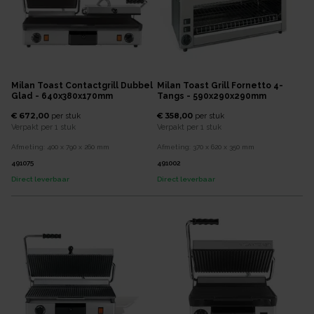
Milan Toast Contactgrill Dubbel
Milan Toast Grill Fornetto 4-
Glad - 640x380x170mm
Tangs - 590x290x290mm
€ 672,00
€ 358,00
per
stuk
per
stuk
Verpakt per
1 stuk
Verpakt per
1 stuk
Afmeting:
400 x 790 x 260
mm
Afmeting:
370 x 620 x 350
mm
491075
491002
Direct leverbaar
Direct leverbaar