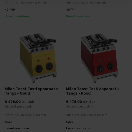
Afmeting:
500 x 290 x 430
mm
Afmeting:
500 x 300 x 310
mm
491099
491001
Direct leverbaar
Direct leverbaar
Milan Toast Tosti Apparaat 2-
Milan Toast Tosti Apparaat 2-
Tangs - Goud
Tangs - Rood
€ 478,00
€ 478,00
per
stuk
per
stuk
Verpakt per
1 stuk
Verpakt per
1 stuk
Afmeting:
240 x 360 x 360
mm
Afmeting:
240 x 360 x 360
mm
51119
51120
Leverbaar z.s.m.
Leverbaar z.s.m.