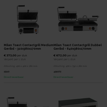
Milan Toast Contactgrill Medium
Milan Toast Contactgrill Dubbel
Geribd - 310x380x170mm
Geribd - 640x380x170mm
€ 373,00
€ 672,00
per
stuk
per
stuk
Verpakt per
1 stuk
Verpakt per
1 stuk
Afmeting:
400 x 400 x 260
mm
Afmeting:
400 x 790 x 260
mm
15110
491072
Direct leverbaar
Direct leverbaar