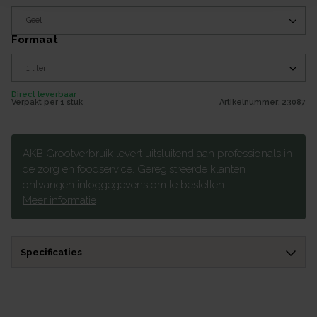
formaat
Direct leverbaar
Verpakt per
1 stuk
Artikelnummer:
23087
AKB Grootverbruik levert uitsluitend aan professionals in
de zorg en foodservice. Geregistreerde klanten
ontvangen inloggegevens om te bestellen.
Meer informatie
Specificaties