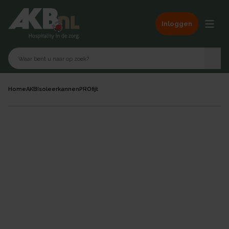
Inloggen
Home
AKB
Isoleerkannen
PROfijt