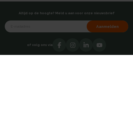
Altijd op de hoogte? Meld u aan voor onze nieuwsbrief
Aanmelden
of volg ons via
Over AKB
Showroom
Over ons
Hoofdkantoor - Breda
Testimonials
Vacatures
Contact
Catalogi
Adresgegevens
Direct contact opnemen
AKB Grootverbruik BV
030 69 50814
Takkebijsters 47