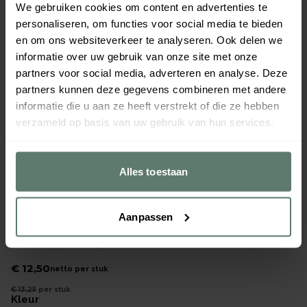
We gebruiken cookies om content en advertenties te
personaliseren, om functies voor social media te bieden
en om ons websiteverkeer te analyseren. Ook delen we
informatie over uw gebruik van onze site met onze
partners voor social media, adverteren en analyse. Deze
partners kunnen deze gegevens combineren met andere
informatie die u aan ze heeft verstrekt of die ze hebben
verzameld op basis van uw gebruik van hun services.
Alles toestaan
Aanpassen
Isoleerkan onbreekbaar 18/10 m/gele schroefdop 1.0Ltr
Merk
AKB
|
Serie
PROfijt
€ 12,50
netto per
stuk
€ 13,25
per
stuk
kleur