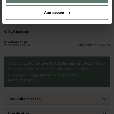
Aanpassen
Suikerpot-deksel Mont Blanc uni 200cc
Merk
Continental
|
Serie
Mont Blanc
€ 3,20
per
stuk
Leverbaar z.s.m.
Verpakt per
1 stuk
Artikelnummer:
54375
AKB Grootverbruik levert uitsluitend aan professionals in
de zorg en foodservice. Geregistreerde klanten
ontvangen inloggegevens om te bestellen.
Meer informatie
Productkenmerken
Specificaties