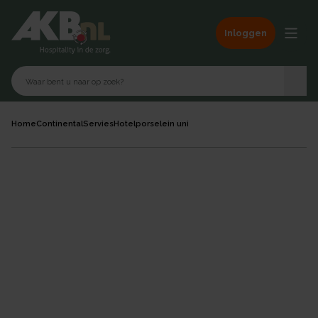
Inloggen
Home
Continental
Servies
Hotelporselein uni