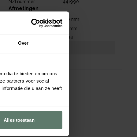
NZI nummer
441990
Afmetingen
Hoogte
100
mm
Diameter
80
mm
Inhoud
0,26
L
Over
Download productblad
Download afbeeldingen
 media te bieden en om ons
ze partners voor social
nformatie die u aan ze heeft
Alles toestaan