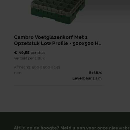
Cambro Voetglazenkorf Met 1
Opzetstuk Low Profile - 500x500 H
143mm Max 114mm 25
€ 49,55
per
stuk
Compartimenten - Sh
Verpakt per
1 stuk
Afmeting:
500 x 500 x 143
mm
816870
Leverbaar z.s.m.
Altijd op de hoogte? Meld u aan voor onze nieuwsbr