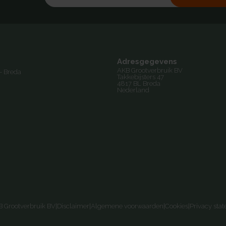
Adresgegevens
AKB Grootverbruik BV
- Breda
Takkebijsters 47
4817 BL Breda
Nederland
 Grootverbruik BV
|
Disclaimer
|
Algemene voorwaarden
|
Cookies
|
Privacy sta