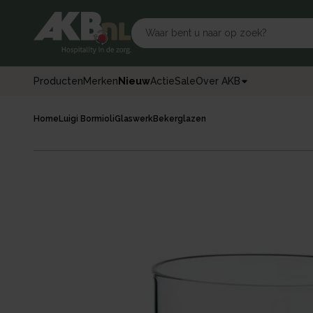
Producten
Merken
Nieuw
Actie
Sale
Over AKB
Home
Luigi Bormioli
Glaswerk
Bekerglazen