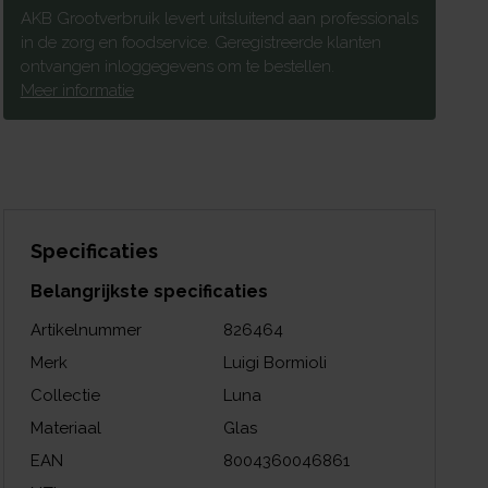
AKB Grootverbruik levert uitsluitend aan professionals
in de zorg en foodservice. Geregistreerde klanten
ontvangen inloggegevens om te bestellen.
Meer informatie
Specificaties
Belangrijkste specificaties
Artikelnummer
826464
Merk
Luigi Bormioli
Collectie
Luna
Materiaal
Glas
EAN
8004360046861