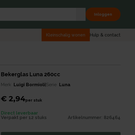
Inloggen
Kleinschalig wonen
Hulp & contact
Bekerglas Luna 260cc
Merk
Luigi Bormioli
|
Serie
Luna
€ 2,94
per
stuk
Direct leverbaar
Verpakt per
12 stuks
Artikelnummer:
826464