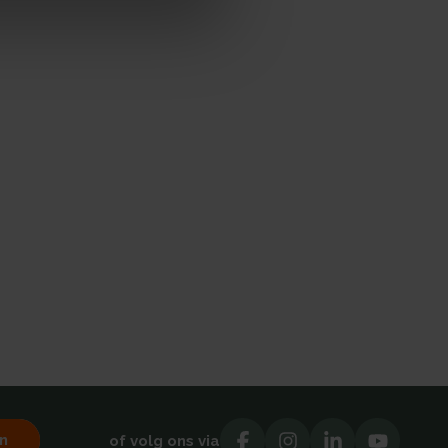
n
of volg ons via