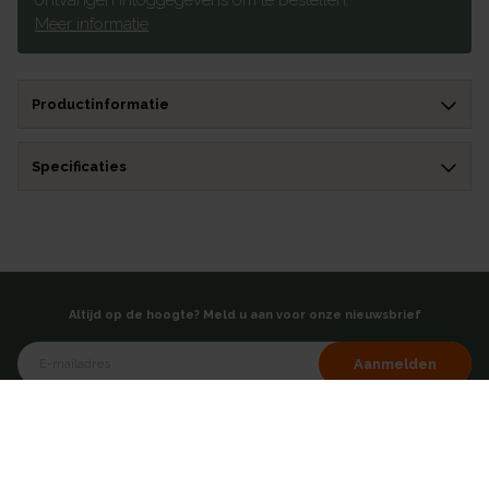
ontvangen inloggegevens om te bestellen.
Meer informatie
Productinformatie
Specificaties
Altijd op de hoogte? Meld u aan voor onze nieuwsbrief
Aanmelden
of volg ons via