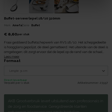
Buffet-serveerlepel 18/10 310mm
Merk
Amefa
|
Serie
Buffet
€ 8,60
per
stuk
Fraai gestileerd buffetschepwerk van RVS 18/10. Het schepgedeelte
is hoogglans gepolijst, de steel gematteerd. Het uiteinde van de steel is
omgebogen; dit zorgt ervoor dat de lepel op de rand van de schaal
blijft liggen.
Lees meer
formaat
Direct leverbaar
Verpakt per
1 stuk
Artikelnummer:
23997
AKB Grootverbruik levert uitsluitend aan professionals in
de zorg en foodservice. Geregistreerde klanten