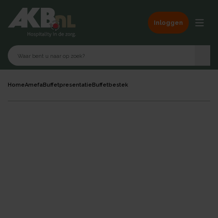
Inloggen
Home
Amefa
Buffetpresentatie
Buffetbestek