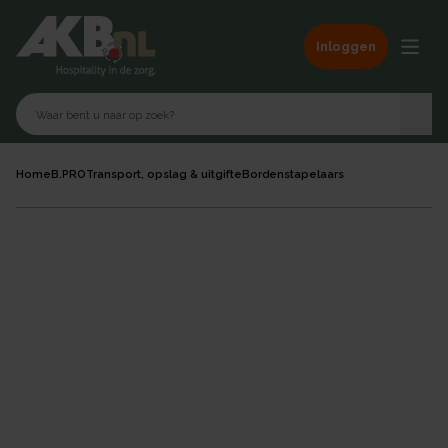
Inloggen
Home
B.PRO
Transport, opslag & uitgifte
Bordenstapelaars