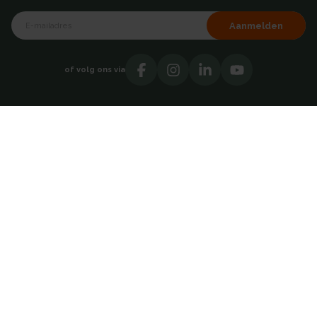
Aanmelden
of volg ons via
Over AKB
Showroom
Over ons
Hoofdkantoor - Breda
Testimonials
Vacatures
Contact
Catalogi
Adresgegevens
Direct contact opnemen
AKB Grootverbruik BV
030 69 50814
Takkebijsters 47
4817 BL Breda
Nederland
info@akb.nl