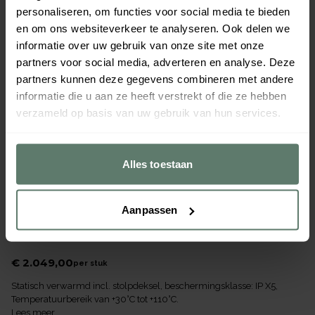
personaliseren, om functies voor social media te bieden
en om ons websiteverkeer te analyseren. Ook delen we
informatie over uw gebruik van onze site met onze
partners voor social media, adverteren en analyse. Deze
partners kunnen deze gegevens combineren met andere
informatie die u aan ze heeft verstrekt of die ze hebben
verzameld op basis van uw gebruik van hun services.
Alles toestaan
Aanpassen
Bordenstapelaar 2 SHE 21-26
Merk
B.PRO
€ 2.049,00
per
stuk
Statisch verwarmd incl. stolpdeksel, beschermingsklasse: IP X5,
Temperatuurbereik van +30°C tot +110°C.
Lees meer