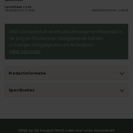
Leverbaar z.s.m.
Verpakt per
1 stuk
Artikelnummer:
13838
AKB Grootverbruik levert uitsluitend aan professionals in
de zorg en foodservice. Geregistreerde klanten
ontvangen inloggegevens om te bestellen.
Meer informatie
Productinformatie
Specificaties
Altijd op de hoogte? Meld u aan voor onze nieuwsbrief