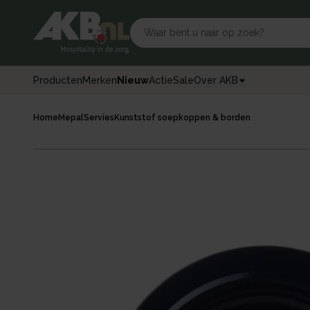
Producten
Merken
Nieuw
Actie
Sale
Over AKB
Home
Mepal
Servies
Kunststof soepkoppen & borden