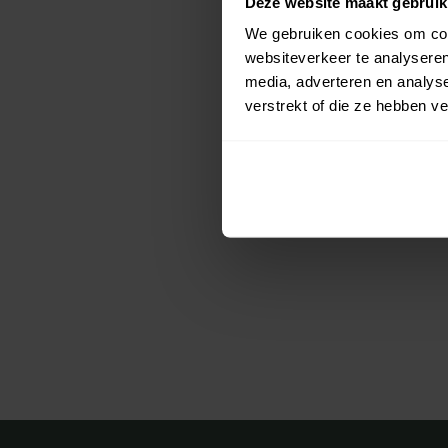
Deze website maakt gebruik
We gebruiken cookies om cont
websiteverkeer te analyseren
media, adverteren en analys
verstrekt of die ze hebben v