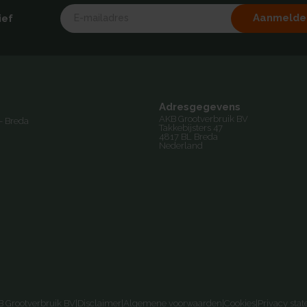
Aanmelde
ief
Adresgegevens
AKB Grootverbruik BV
- Breda
Takkebijsters 47
4817 BL Breda
Nederland
 Grootverbruik BV
|
Disclaimer
|
Algemene voorwaarden
|
Cookies
|
Privacy sta