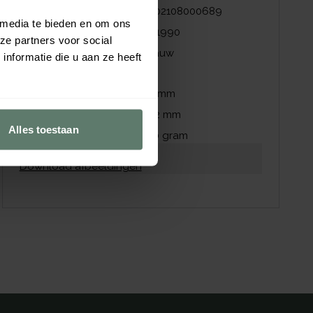
EAN
5702108000689
 media te bieden en om ons
NZI nummer
441990
ze partners voor social
Kleur
Blauw
nformatie die u aan ze heeft
Afmetingen
Hoogte
32
mm
Diameter
192
mm
Alles toestaan
Gewicht
120
gram
Download productblad
Download afbeeldingen