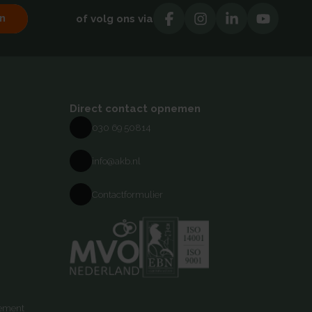
n
of volg ons via
Direct contact opnemen
030 69 50814
info@akb.nl
Contactformulier
tement