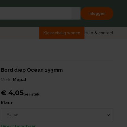
Inloggen
Kleinschalig wonen
Hulp & contact
Bord diep Ocean 193mm
Merk
Mepal
€ 4,05
per
stuk
kleur
Direct leverbaar