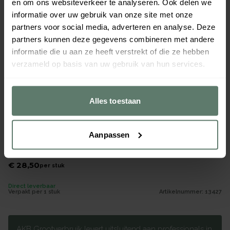
en om ons websiteverkeer te analyseren. Ook delen we
informatie over uw gebruik van onze site met onze
partners voor social media, adverteren en analyse. Deze
partners kunnen deze gegevens combineren met andere
informatie die u aan ze heeft verstrekt of die ze hebben
verzameld op basis van uw gebruik van hun services.
Alles toestaan
Aanpassen
Draadrooster zwaar 20 draden 1/1Gn
€ 28,50
per
stuk
Direct leverbaar
Verpakt per
1 stuk
Artikelnummer:
13427
AKB Grootverbruik levert uitsluitend aan professionals in