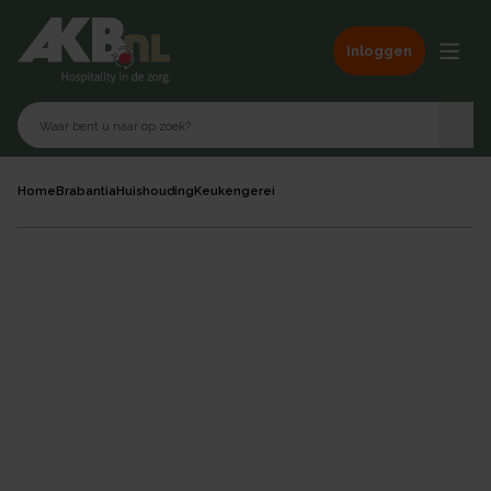
Inloggen
Home
Brabantia
Huishouding
Keukengerei