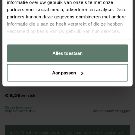
informatie over uw gebruik van onze site met onze
partners voor social media, adverteren en analyse. Deze
partners kunnen deze gegevens combineren met andere
informatie die u aan ze heeft verstrekt of die ze hebben
verzameld op basis van uw gebruik van hun services.
Alles toestaan
Aanpassen
Kaasschaaf m/ophangoog wit
Merk
Brabantia
€ 8,26
per
stuk
Direct leverbaar
Verpakt per
1 stuk
Artikelnummer:
25503
AKB Grootverbruik levert uitsluitend aan professionals in