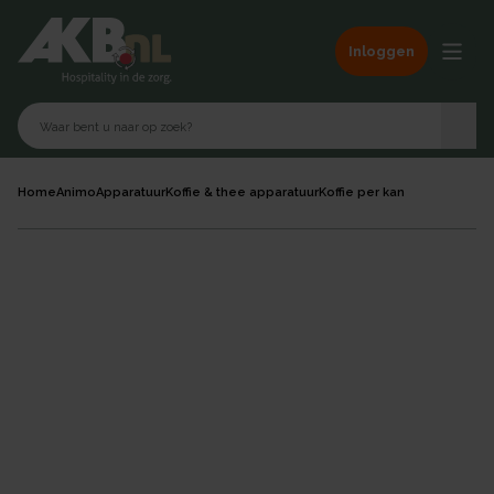
Inloggen
Home
Animo
Apparatuur
Koffie & thee apparatuur
Koffie per kan