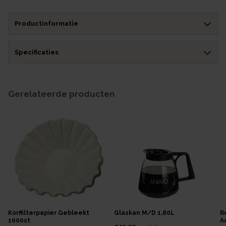
Productinformatie
Specificaties
Gerelateerde producten
Korffilterpapier Gebleekt
Glaskan M/d 1,80L
R
1000st
A