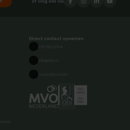
n
of volg ons via
Direct contact opnemen
030 69 50814
info@akb.nl
Contactformulier
tement