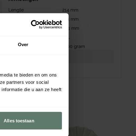
Lengte
214
mm
Breedte
391
mm
Hoogte
424
mm
Inhoud
1,7
L
Over
Gewicht
6100
gram
Download productblad
Download afbeeldingen
 media te bieden en om ons
ze partners voor social
nformatie die u aan ze heeft
Alles toestaan