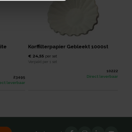
ite
Korffilterpapier Gebleekt 1000st
Isol
M/g
€ 24,55
per
set
Verpakt per
1 set
€ 17,
Verpak
10222
Direct leverbaar
23495
Afmet
ect leverbaar
Inhou