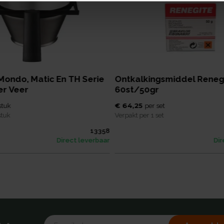
 Mondo, Matic En TH Serie
Ontkalkingsmiddel Reneg
r Veer
60st/50gr
€ 64,25
stuk
per
set
stuk
Verpakt per
1 set
13358
Direct leverbaar
Dir