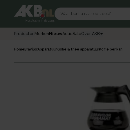
Producten
Merken
Nieuw
Actie
Sale
Over AKB
Home
Bravilor
Apparatuur
Koffie & thee apparatuur
Koffie per kan