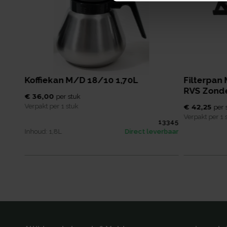
Koffiekan M/d 18/10 1,70L
Filterpan
RVS Zonde
€ 36,00
per
stuk
Verpakt per
1 stuk
€ 42,25
per
Verpakt per
1 
13341
13345
erbaar
Inhoud:
1,8
L
Direct leverbaar