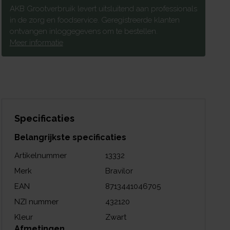
AKB Grootverbruik levert uitsluitend aan professionals
in de zorg en foodservice. Geregistreerde klanten
ontvangen inloggegevens om te bestellen.
Meer informatie
Specificaties
Belangrijkste specificaties
Artikelnummer
13332
Merk
Bravilor
EAN
8713441046705
NZI nummer
432120
Kleur
Zwart
Afmetingen