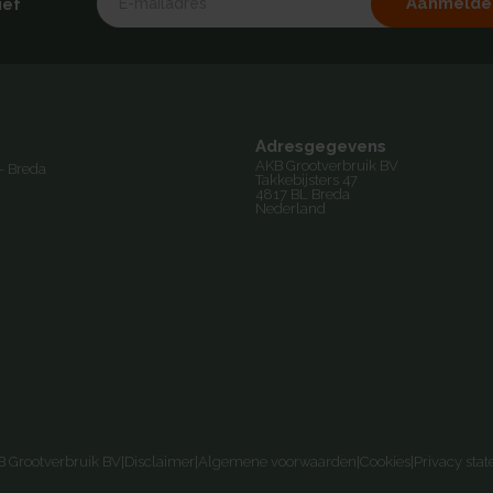
Aanmelde
ief
Adresgegevens
AKB Grootverbruik BV
- Breda
Takkebijsters 47
4817 BL Breda
Nederland
 Grootverbruik BV
|
Disclaimer
|
Algemene voorwaarden
|
Cookies
|
Privacy sta