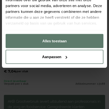
partners voor social media, adverteren en analyse. Deze
partners kunnen deze gegevens combineren met andere
informatie die u aan ze heeft verstrekt of die ze hebben
verzameld op basis van uw gebruik van hun services.
Alles toestaan
Aanpassen
Eiersnijder combi kunststof
€ 7,04
per
stuk
Direct leverbaar
Verpakt per
1 stuk
Artikelnummer:
13188
AKB Grootverbruik levert uitsluitend aan professionals in
de zorg en foodservice. Geregistreerde klanten