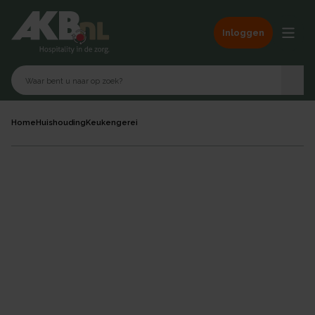
Inloggen
Home
Huishouding
Keukengerei