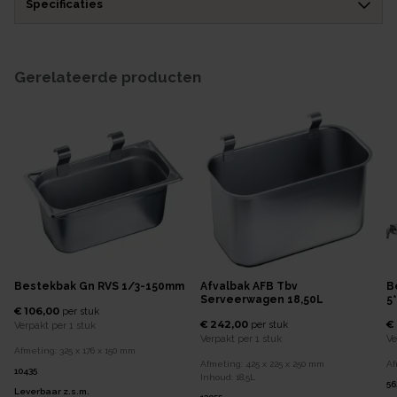
Specificaties
Gerelateerde producten
Bestekbak Gn RVS 1/3-150mm
Afvalbak AFB Tbv
B
Serveerwagen 18,50L
5
€ 106,00
per
stuk
€ 242,00
€
per
stuk
Verpakt per
1 stuk
Verpakt per
1 stuk
Ve
Afmeting:
325 x 176 x 150
mm
Afmeting:
425 x 225 x 250
mm
Af
10435
Inhoud:
18,5
L
56
Leverbaar z.s.m.