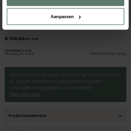
Aanpassen
Serveerwagen SW 10 x 6-3 staalverzinkte wielen
Merk
B.PRO
€ 915,00
per
stuk
Leverbaar z.s.m.
Verpakt per
1 stuk
Artikelnummer:
52715
AKB Grootverbruik levert uitsluitend aan professionals in
de zorg en foodservice. Geregistreerde klanten
ontvangen inloggegevens om te bestellen.
Meer informatie
Productkenmerken