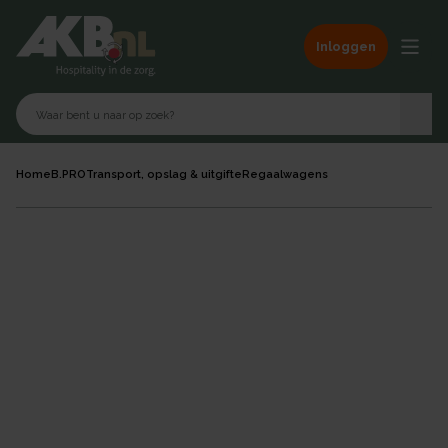
Inloggen
Home
B.PRO
Transport, opslag & uitgifte
Regaalwagens