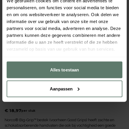
We gebruiken cookies om content en advertenties te
personaliseren, om functies voor social media te bieden
en om ons websiteverkeer te analyseren. Ook delen we
informatie over uw gebruik van onze site met onze
partners voor social media, adverteren en analyse. Deze
partners kunnen deze gegevens combineren met andere
informatie die u aan ze heeft verstrekt of die ze hebben
verzameld op basis van uw gebruik van hun services.
Alles toestaan
Aanpassen
Norco Big-Grip Soep lepel
Merk
Able2
€ 18,97
per
stuk
Norco® Big-Grip™ bestek (voorheen Good Grips) heeft zachte en
schokabsorberende handvaten die ook bij vochtigheid een goede