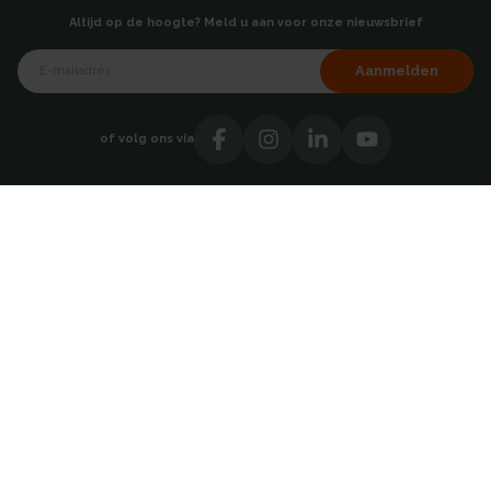
Altijd op de hoogte? Meld u aan voor onze nieuwsbrief
Aanmelden
of volg ons via
Over AKB
Showroom
Over ons
Hoofdkantoor - Breda
Testimonials
Vacatures
Contact
Catalogi
Adresgegevens
Direct contact opnemen
AKB Grootverbruik BV
030 69 50814
Takkebijsters 47
4817 BL Breda
Nederland