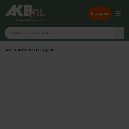
Inloggen
Home
Able2
Bestek
Aangepast