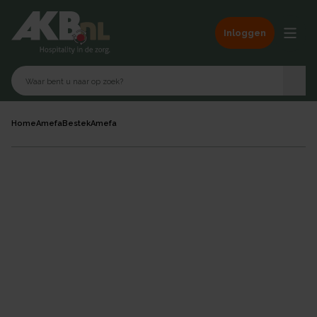
Inloggen
Home
Amefa
Bestek
Amefa