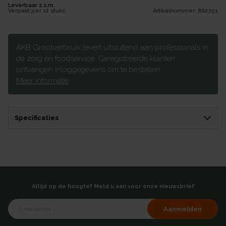
Leverbaar z.s.m.
Verpakt per
12 stuks
Artikelnummer:
862351
AKB Grootverbruik levert uitsluitend aan professionals in
de zorg en foodservice. Geregistreerde klanten
ontvangen inloggegevens om te bestellen.
Meer informatie
Specificaties
Altijd op de hoogte? Meld u aan voor onze nieuwsbrief
Aanmelden