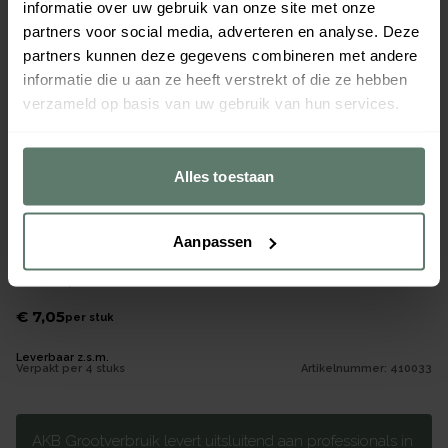
informatie over uw gebruik van onze site met onze
partners voor social media, adverteren en analyse. Deze
partners kunnen deze gegevens combineren met andere
informatie die u aan ze heeft verstrekt of die ze hebben
verzameld op basis van uw gebruik van hun services.
Alles toestaan
Aanpassen
Bord diep Silueta Nordic White 210mm
Merk
Mepal
|
Serie
Silueta
€ 7,05
per
stuk
Leverbaar z.s.m.
Verpakt per
4 stuks
Artikelnummer:
410033
AKB Grootverbruik levert uitsluitend aan professionals in