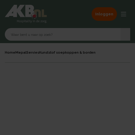
Inloggen
Home
Mepal
Servies
Kunststof soepkoppen & borden