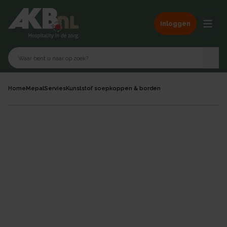
Inloggen
Home
Mepal
Servies
Kunststof soepkoppen & borden