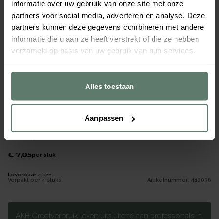
informatie over uw gebruik van onze site met onze
partners voor social media, adverteren en analyse. Deze
partners kunnen deze gegevens combineren met andere
informatie die u aan ze heeft verstrekt of die ze hebben
verzameld op basis van uw gebruik van hun services.
Alles toestaan
Aanpassen
Ontbijtbord Silueta Vivid Mauve 230mm
Merk
Mepal
|
Serie
Silueta
€ 7,05
per
stuk
Leverbaar z.s.m.
Verpakt per
4 stuks
Artikelnummer:
410036
AKB Grootverbruik levert uitsluitend aan professionals in