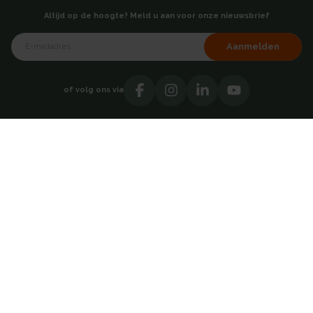
Altijd op de hoogte? Meld u aan voor onze nieuwsbrief
Aanmelden
of volg ons via
Over AKB
Showroom
Over ons
Hoofdkantoor - Breda
Testimonials
Vacatures
Contact
Catalogi
Adresgegevens
Direct contact opnemen
AKB Grootverbruik BV
030 69 50814
Takkebijsters 47
4817 BL Breda
Nederland