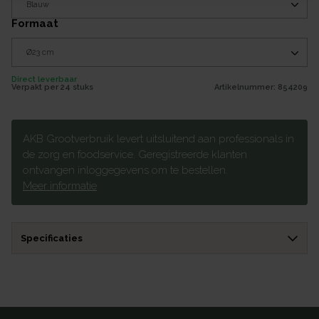
formaat
Direct leverbaar
Verpakt per
24 stuks
Artikelnummer:
854209
AKB Grootverbruik levert uitsluitend aan professionals in
de zorg en foodservice. Geregistreerde klanten
ontvangen inloggegevens om te bestellen.
Meer informatie
Specificaties