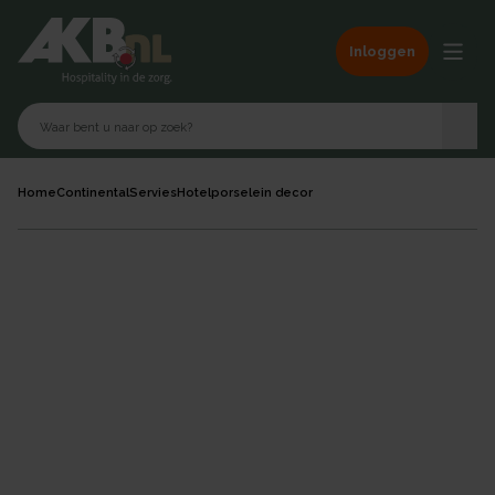
Inloggen
Home
Continental
Servies
Hotelporselein decor