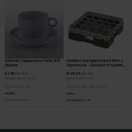
Schotel Cappuccino Italia Wit
Cambro Voetglazenkorf Met 1
165mm
Opzetstuk - 500x500 H 143mm
Max 92mm 25 Compartimenten
€ 1,35
€ 48,20
per
stuk
per
stuk
- Black
Verpakt per
12 stuks
Verpakt per
1 stuk
Afmeting:
165
mm
Afmeting:
500 x 500 x 143
mm
850589
15014
Direct leverbaar
Leverbaar z.s.m.