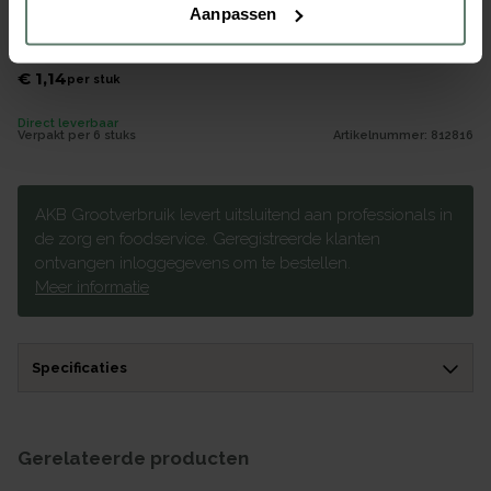
Aanpassen
Picardie Tumbler - 0.2Ltr
€ 1,14
per
stuk
Direct leverbaar
Verpakt per
6 stuks
Artikelnummer:
812816
AKB Grootverbruik levert uitsluitend aan professionals in
de zorg en foodservice. Geregistreerde klanten
ontvangen inloggegevens om te bestellen.
Meer informatie
Specificaties
Gerelateerde producten