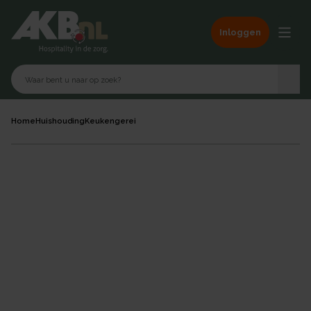
Inloggen
Home
Huishouding
Keukengerei