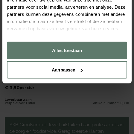
partners voor social media, adverteren en analyse. Deze
partners kunnen deze gegevens combineren met andere
informatie die u aan ze heeft verstrekt of die ze hebben
verzameld op basis van uw gebruik van hun services.
Alles toestaan
Aanpassen
Blikopener kunststof greep - L 200mm
€ 3,50
per
stuk
Leverbaar z.s.m.
Verpakt per
1 stuk
Artikelnummer:
23716
AKB Grootverbruik levert uitsluitend aan professionals in
de zorg en foodservice. Geregistreerde klanten