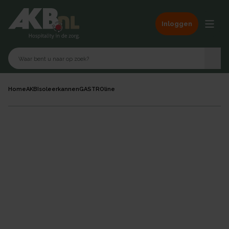
Inloggen
Home
AKB
Isoleerkannen
GASTROline