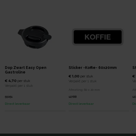
Dop Zwart Easy Open
Sticker -koffie- 60x20mm
S
Gastroline
€ 1,00
€ 
per
stuk
€ 4,70
per
stuk
Verpakt per
1 stuk
Ve
Verpakt per
1 stuk
Afmeting:
60 x 20
mm
Af
55051
12788
12
Direct leverbaar
Direct leverbaar
Di