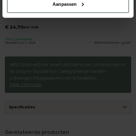
Aanpassen
Isoleerkan Gastroline onbrkbr 18/10 mat 1,20L
Merk
AKB
|
Serie
Gastroline
€ 24,70
per
stuk
Direct leverbaar
Verpakt per
1 stuk
Artikelnummer:
55027
AKB Grootverbruik levert uitsluitend aan professionals in
de zorg en foodservice. Geregistreerde klanten
ontvangen inloggegevens om te bestellen.
Meer informatie
Specificaties
Gerelateerde producten