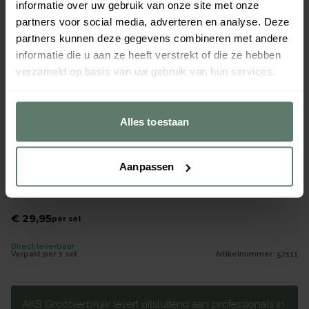
informatie over uw gebruik van onze site met onze
partners voor social media, adverteren en analyse. Deze
partners kunnen deze gegevens combineren met andere
informatie die u aan ze heeft verstrekt of die ze hebben
verzameld op basis van uw gebruik van hun services.
Alles toestaan
Aanpassen
Keukengerei set 5 delig incl houder
Merk
Brabantia
€ 29,95
per
set
Direct leverbaar
Verpakt per
1 set
Artikelnummer:
57111
AKB Grootverbruik levert uitsluitend aan professionals in