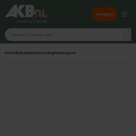
Inloggen
Home
Brabantia
Huishouding
Keukengerei