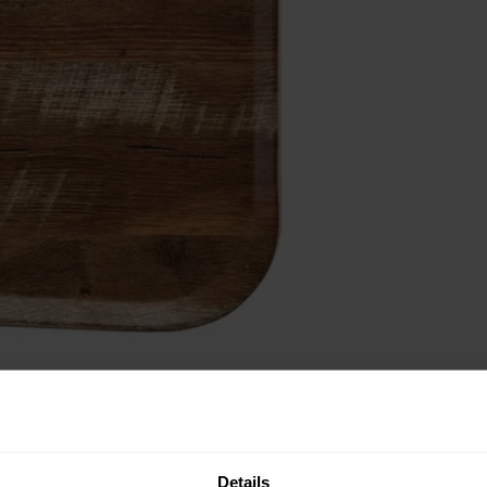
nts
Details