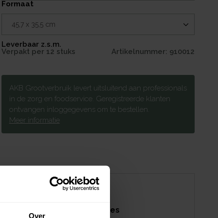
formaat
Leverbaar z.s.m.
Verpakt per
12 stuks
Artikelnummer:
910012
AKB Grootverbruik levert uitsluitend aan professionals
in de zorg en foodservice. Geregistreerde klanten
ontvangen inloggegevens om te bestellen.
Meer informatie
Specificaties
Belangrijkste specificaties
Over