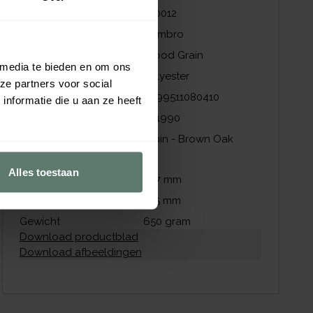
Artikelnummer
910012
Merk
Cambro
Collectie
Wood Grain
 media te bieden en om ons
Materiaal
Polyester
ze partners voor social
EAN
0099511080410
nformatie die u aan ze heeft
NZI nummer
441990
Kleur
Bruin - Brown Oak
Afmetingen
Alles toestaan
Lengte
457
mm
Breedte
355
mm
Gewicht
650
gram
Download productblad
Download afbeeldingen