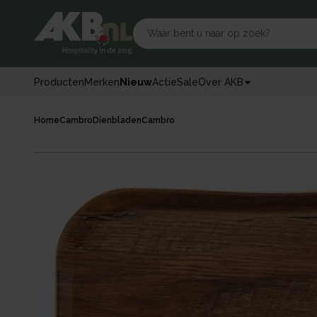
Producten
Merken
Nieuw
Actie
Sale
Over AKB
Home
Cambro
Dienbladen
Cambro