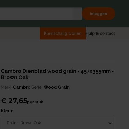
Inloggen
Kleinschalig wonen
Hulp & contact
Cambro Dienblad wood grain - 457x355mm -
Brown Oak
Merk
Cambro
|
Serie
Wood Grain
€ 27,65
per
stuk
kleur