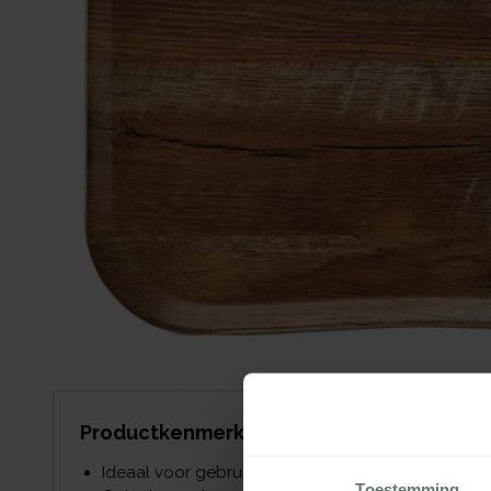
Productkenmerken
Ideaal voor gebruik in drukke zelfservice restaura
Toestemming