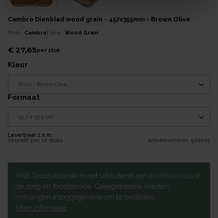
Cambro Dienblad wood grain - 457x355mm - Brown Olive
Merk
Cambro
|
Serie
Wood Grain
€ 27,65
per
stuk
kleur
formaat
Leverbaar z.s.m.
Verpakt per
12 stuks
Artikelnummer:
910015
AKB Grootverbruik levert uitsluitend aan professionals in
de zorg en foodservice. Geregistreerde klanten
ontvangen inloggegevens om te bestellen.
Meer informatie