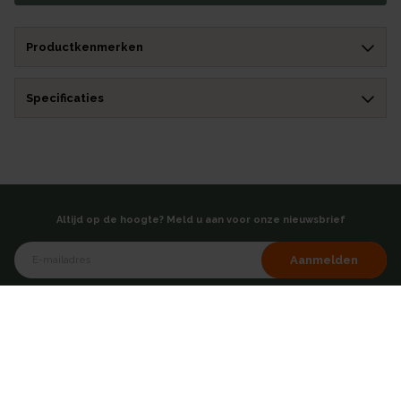
Productkenmerken
Specificaties
Altijd op de hoogte? Meld u aan voor onze nieuwsbrief
Aanmelden
of volg ons via
Over AKB
Showroom