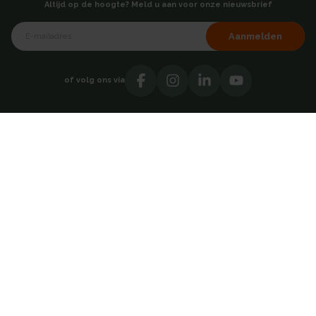
Altijd op de hoogte? Meld u aan voor onze nieuwsbrief
Aanmelden
of volg ons via
Over AKB
Showroom
Over ons
Hoofdkantoor - Breda
Testimonials
Vacatures
Contact
Catalogi
Adresgegevens
Direct contact opnemen
AKB Grootverbruik BV
030 69 50814
Takkebijsters 47
4817 BL Breda
Nederland
info@akb.nl