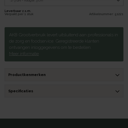
Leverbaar z.s.m.
Verpakt per
1 stuk
Artikelnummer:
51221
AKB Grootverbruik levert uitsluitend aan professionals in
de zorg en foodservice. Geregistreerde klanten
ontvangen inloggegevens om te bestellen.
Meer informatie
Productkenmerken
Specificaties