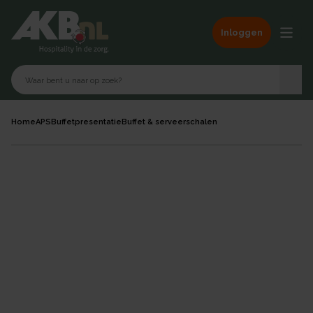
Inloggen
Home
APS
Buffetpresentatie
Buffet & serveerschalen