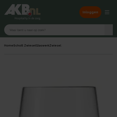
Inloggen
Home
Schott Zwiesel
Glaswerk
Zwiesel