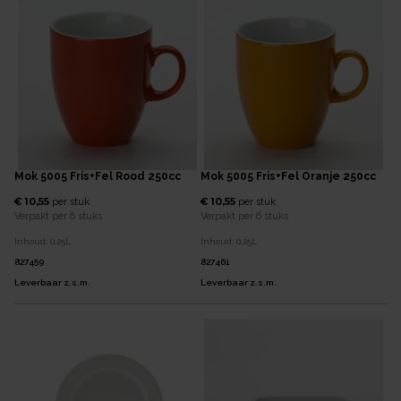
Mok 5005 Fris+Fel Rood 250cc
Mok 5005 Fris+Fel Oranje 250cc
€ 10,55
€ 10,55
per
stuk
per
stuk
Verpakt per
6 stuks
Verpakt per
6 stuks
Inhoud:
0,25
L
Inhoud:
0,25
L
827459
827461
Leverbaar z.s.m.
Leverbaar z.s.m.