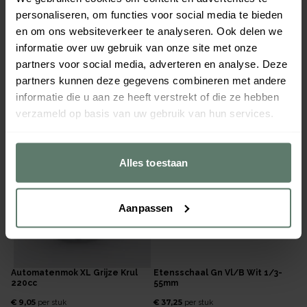
Systeembord Caldomet Wit
Koffiekop Marie-Luise Creme
personaliseren, om functies voor social media te bieden
255mm
210cc
en om ons websiteverkeer te analyseren. Ook delen we
€ 10,45
€ 7,45
per
stuk
per
stuk
informatie over uw gebruik van onze site met onze
Verpakt per
6 stuks
Verpakt per
6 stuks
partners voor social media, adverteren en analyse. Deze
Afmeting:
255
mm
Inhoud:
0,21
L
partners kunnen deze gegevens combineren met andere
810486
850963
informatie die u aan ze heeft verstrekt of die ze hebben
Direct leverbaar
Direct leverbaar
verzameld op basis van uw gebruik van hun services.
Alles toestaan
Aanpassen
Automatenmok XL Grijze Krul
Etensschaal Gn Vl/b Wit 1/3-
220cc
55mm
€ 9,05
€ 37,25
per
stuk
per
stuk