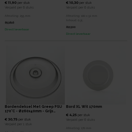
€ 11,90
€ 10,30
per
stuk
per
stuk
Verpakt per
6 stuks
Verpakt per
6 stuks
Afmeting:
255
mm
Afmeting:
100 x 51
mm
Inhoud:
0,3
L
853816
821300
Direct leverbaar
Direct leverbaar
Bordendeksel Met Greep PSU
Bord XL Wit 170mm
170°C - Ø260x40mm - Grijs
€ 4,25
per
stuk
Transparant
€ 30,75
per
stuk
Verpakt per
6 stuks
Verpakt per
1 stuk
Afmeting:
170
mm