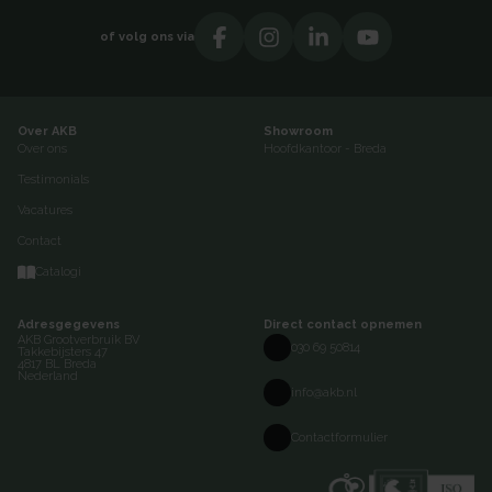
of volg ons via
Over AKB
Showroom
Over ons
Hoofdkantoor - Breda
Testimonials
Vacatures
Contact
Catalogi
Adresgegevens
Direct contact opnemen
AKB Grootverbruik BV
030 69 50814
Takkebijsters 47
4817 BL Breda
Nederland
info@akb.nl
Contactformulier