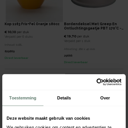
Kop 1163 Fris+Fel Oranje 180cc
Bordendeksel Met Greep En
Ontluchtingsgaatje PBT 170°C -
€ 10,10
per
stuk
Ø260x40mm - Grijs
€ 19,70
per
stuk
Verpakt per
6 stuks
Verpakt per
1 stuk
Inhoud:
0,18
L
Afmeting:
260 x 40
mm
829869
29666
Direct leverbaar
Direct leverbaar
Toestemming
Details
Over
Deze website maakt gebruik van cookies
We gebruiken cookies om content en advertenties te