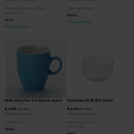
Afmeting:
102 x 102 x 47
mm
Afmeting:
260
mm
Inhoud:
0,27
L
829791
811473
Direct leverbaar
Direct leverbaar
Mok 5005 Fris+Fel Blauw 250cc
Sauskom Vl/b Wit 100cc
€ 10,55
€ 6,00
per
stuk
per
stuk
Verpakt per
6 stuks
Verpakt per
12 stuks
Inhoud:
0,25
L
Afmeting:
67 x 40
mm
Inhoud:
0,1
L
828310
819714