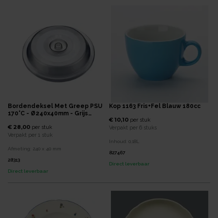
Bordendeksel Met Greep PSU
Kop 1163 Fris+Fel Blauw 180cc
170°C - Ø240x40mm - Grijs
€ 10,10
per
stuk
Transparant
€ 28,00
per
stuk
Verpakt per
6 stuks
Verpakt per
1 stuk
Inhoud:
0,18
L
Afmeting:
240 x 40
mm
827467
28313
Direct leverbaar
Direct leverbaar