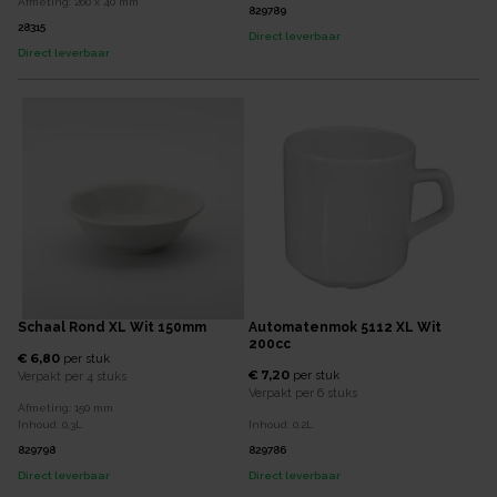
Afmeting:
260 x 40
mm
829789
28315
Direct leverbaar
Direct leverbaar
Schaal Rond XL Wit 150mm
Automatenmok 5112 XL Wit
200cc
€ 6,80
per
stuk
€ 7,20
per
stuk
Verpakt per
4 stuks
Verpakt per
6 stuks
Afmeting:
150
mm
Inhoud:
0,3
L
Inhoud:
0,2
L
829798
829786
Direct leverbaar
Direct leverbaar