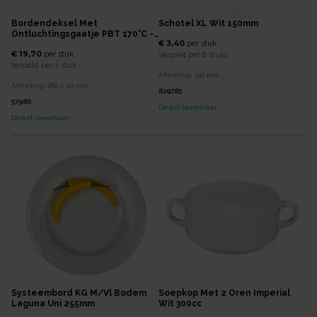
Bordendeksel Met
Schotel XL Wit 150mm
Ontluchtingsgaatje PBT 170°C -
€ 3,40
per
stuk
Ø260x40mm - Grijs
€ 19,70
per
stuk
Verpakt per
6 stuks
Verpakt per
1 stuk
Afmeting:
150
mm
Afmeting:
260 x 40
mm
829785
57986
Direct leverbaar
Direct leverbaar
Systeembord KG M/vl Bodem
Soepkop Met 2 Oren Imperial
Laguna Uni 255mm
Wit 300cc