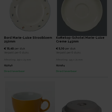
Bord Marie-Luise Strooibloem
Koffiekop-Schotel Marie-Luise
250mm
Creme 145mm
€ 15,45
€ 5,10
per
stuk
per
stuk
Verpakt per
6 stuks
Verpakt per
6 stuks
Afmeting:
250 x 23
mm
Afmeting:
145 x 21
mm
855846
850964
Direct leverbaar
Direct leverbaar