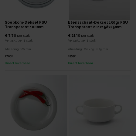
Soepkom-Deksel PSU
Etensschaal-Deksel 150gr PSU
Transparant 100mm
Transparant 201x158x25mm
€ 7,70
€ 21,10
per
stuk
per
stuk
Verpakt per
1 stuk
Verpakt per
1 stuk
Afmeting:
100
mm
Afmeting:
201 x 158 x 25
mm
27056
19532
Direct leverbaar
Direct leverbaar