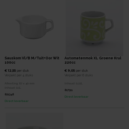
Sauskom Vl/b M/tuit+oor Wit
Automatenmok XL Groene Krul
100cc
220cc
€ 12,55
€ 9,05
per
stuk
per
stuk
Verpakt per
4 stuks
Verpakt per
6 stuks
Afmeting:
67 x 40
mm
Inhoud:
0,22
L
Inhoud:
0,1
L
817311
821348
Direct leverbaar
Direct leverbaar