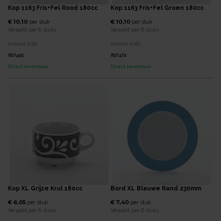
Kop 1163 Fris+Fel Rood 180cc
Kop 1163 Fris+Fel Groen 180cc
€ 10,10
€ 10,10
per
stuk
per
stuk
Verpakt per
6 stuks
Verpakt per
6 stuks
Inhoud:
0,18
L
Inhoud:
0,18
L
827455
827472
Direct leverbaar
Direct leverbaar
Kop XL Grijze Krul 180cc
Bord XL Blauwe Rand 230mm
€ 6,05
€ 7,40
per
stuk
per
stuk
Verpakt per
6 stuks
Verpakt per
6 stuks