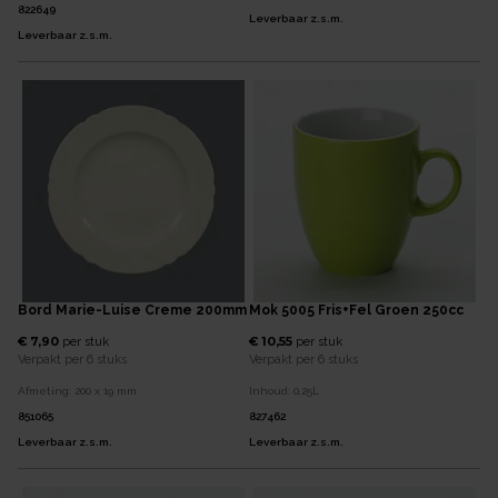
822649
Leverbaar z.s.m.
Leverbaar z.s.m.
Bord Marie-Luise Creme 200mm
Mok 5005 Fris+Fel Groen 250cc
€ 7,90
€ 10,55
per
stuk
per
stuk
Verpakt per
6 stuks
Verpakt per
6 stuks
Afmeting:
200 x 19
mm
Inhoud:
0,25
L
851065
827462
Leverbaar z.s.m.
Leverbaar z.s.m.