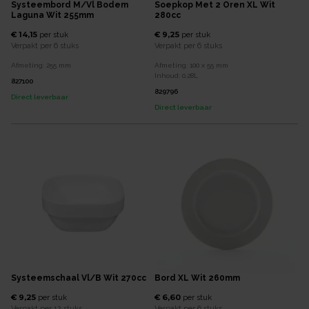
Systeembord M/vl Bodem
Soepkop Met 2 Oren XL Wit
Laguna Wit 255mm
280cc
€ 14,15
€ 9,25
per
stuk
per
stuk
Verpakt per
6 stuks
Verpakt per
6 stuks
Afmeting:
255
mm
Afmeting:
100 x 55
mm
Inhoud:
0,28
L
827100
829796
Direct leverbaar
Direct leverbaar
Systeemschaal Vl/b Wit 270cc
Bord XL Wit 260mm
€ 9,25
€ 6,60
per
stuk
per
stuk
Verpakt per
12 stuks
Verpakt per
6 stuks