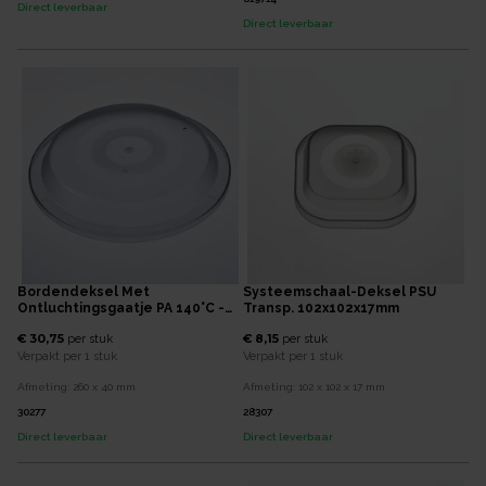
Direct leverbaar
Direct leverbaar
Bordendeksel Met
Systeemschaal-Deksel PSU
Ontluchtingsgaatje PA 140°C -
Transp. 102x102x17mm
Ø260x40mm - Grijs Transparant
€ 30,75
€ 8,15
per
stuk
per
stuk
Verpakt per
1 stuk
Verpakt per
1 stuk
Afmeting:
260 x 40
mm
Afmeting:
102 x 102 x 17
mm
30277
28307
Direct leverbaar
Direct leverbaar