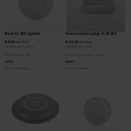
Bord XL Wit 230mm
Etensschaal 150gr Vl/b Wit
€ 5,80
€ 22,95
per
stuk
per
stuk
Verpakt per
6 stuks
Verpakt per
1 stuk
Afmeting:
230
mm
Afmeting:
190 x 150 x 40
mm
816721
819377
Direct leverbaar
Direct leverbaar