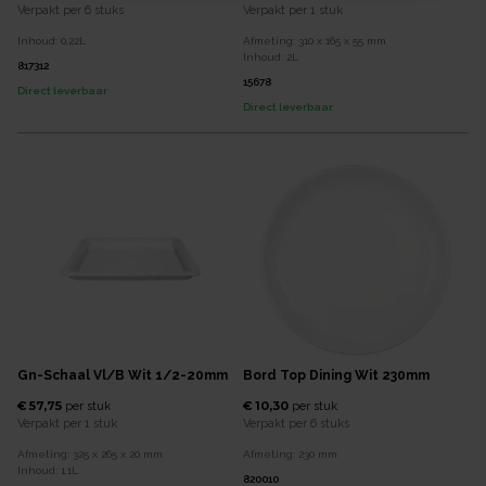
Verpakt per
6 stuks
Verpakt per
1 stuk
Inhoud:
0,22
L
Afmeting:
310 x 165 x 55
mm
Inhoud:
2
L
817312
15678
Direct leverbaar
Direct leverbaar
Gn-Schaal Vl/b Wit 1/2-20mm
Bord Top Dining Wit 230mm
€ 57,75
€ 10,30
per
stuk
per
stuk
Verpakt per
1 stuk
Verpakt per
6 stuks
Afmeting:
325 x 265 x 20
mm
Afmeting:
230
mm
Inhoud:
1,1
L
820010