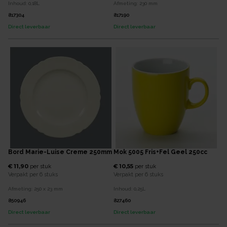
Inhoud:
0,18
L
Afmeting:
230
mm
817304
817190
Direct leverbaar
Direct leverbaar
Bord Marie-Luise Creme 250mm
Mok 5005 Fris+Fel Geel 250cc
€ 11,90
€ 10,55
per
stuk
per
stuk
Verpakt per
6 stuks
Verpakt per
6 stuks
Afmeting:
250 x 23
mm
Inhoud:
0,25
L
850946
827460
Direct leverbaar
Direct leverbaar