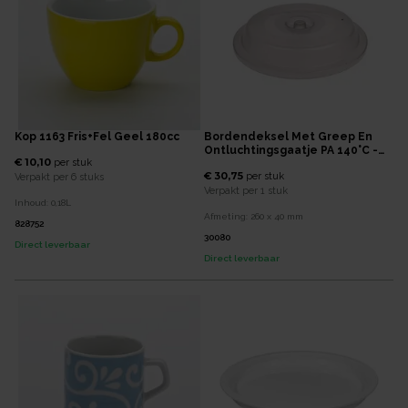
Kop 1163 Fris+Fel Geel 180cc
Bordendeksel Met Greep En
Ontluchtingsgaatje PA 140°C -
€ 10,10
per
stuk
Ø260x40mm - Grijs Transparant
€ 30,75
per
stuk
Verpakt per
6 stuks
Verpakt per
1 stuk
Inhoud:
0,18
L
Afmeting:
260 x 40
mm
828752
30080
Direct leverbaar
Direct leverbaar