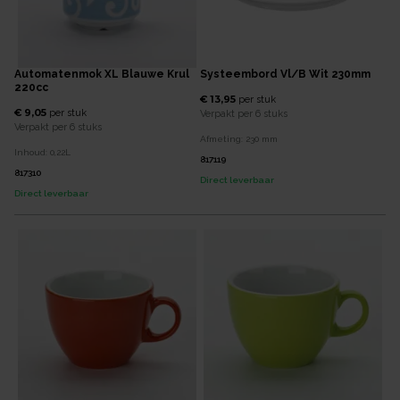
Automatenmok XL Blauwe Krul
Systeembord Vl/b Wit 230mm
220cc
€ 13,95
per
stuk
€ 9,05
per
stuk
Verpakt per
6 stuks
Verpakt per
6 stuks
Afmeting:
230
mm
Inhoud:
0,22
L
817119
817310
Direct leverbaar
Direct leverbaar