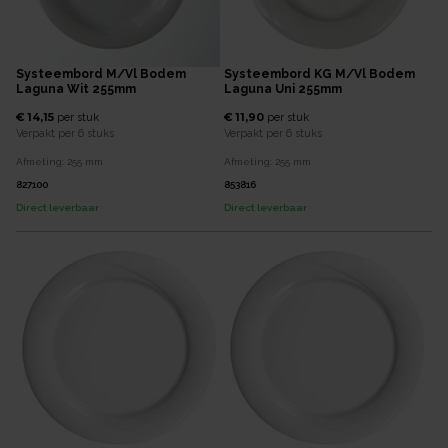
Systeembord M/vl Bodem
Systeembord KG M/vl Bodem
Laguna Wit 255mm
Laguna Uni 255mm
€ 14,15
€ 11,90
per
stuk
per
stuk
Verpakt per
6 stuks
Verpakt per
6 stuks
Afmeting:
255
mm
Afmeting:
255
mm
827100
853816
Direct leverbaar
Direct leverbaar