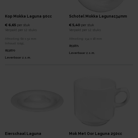
Kop Mokka Laguna 90cc
Schotel Mokka Laguna134mm
€ 6,65
€ 5,40
per
stuk
per
stuk
Verpakt per
12 stuks
Verpakt per
12 stuks
Afmeting:
60 x 51
mm
Afmeting:
134 x 18
mm
Inhoud:
0,09
L
853871
853870
Leverbaar z.s.m.
Leverbaar z.s.m.
Eierschaal Laguna
Mok Met Oor Laguna 250cc