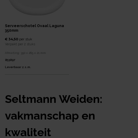
Serveerschotel Ovaal Laguna
350mm
€ 34,50
per
stuk
Verpakt per
2 stuks
Afmeting:
350 x 265 x 21
mm
853897
Leverbaar z.s.m.
Seltmann Weiden:
vakmanschap en
kwaliteit