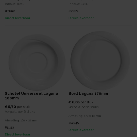
Inhoud:
0,26
L
Inhoud:
0,22
L
853892
853872
Direct leverbaar
Direct leverbaar
Schotel Universeel Laguna
Bord Laguna 170mm
160mm
€ 6,05
per
stuk
€ 5,70
per
stuk
Verpakt per
6 stuks
Verpakt per
6 stuks
Afmeting:
170 x 18
mm
Afmeting:
160 x 22
mm
852045
851152
Direct leverbaar
Direct leverbaar