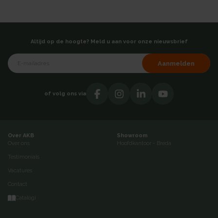
Altijd op de hoogte? Meld u aan voor onze nieuwsbrief
Aanmelden
of volg ons via
Over AKB
Showroom
Over ons
Hoofdkantoor - Breda
Testimonials
Vacatures
Contact
Catalogi