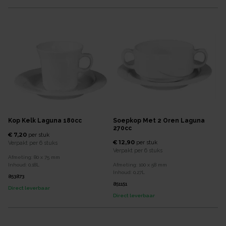
Kop Kelk Laguna 180cc
Soepkop Met 2 Oren Laguna
270cc
€ 7,20
per
stuk
€ 12,90
per
stuk
Verpakt per
6 stuks
Verpakt per
6 stuks
Afmeting:
80 x 75
mm
Inhoud:
0,18
L
Afmeting:
100 x 58
mm
Inhoud:
0,27
L
853873
851151
Direct leverbaar
Direct leverbaar