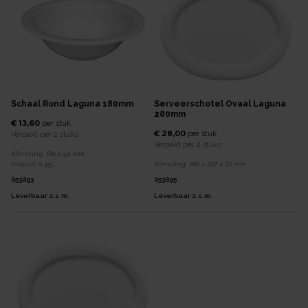
Schaal Rond Laguna 180mm
Serveerschotel Ovaal Laguna
280mm
€ 13,60
per
stuk
€ 28,00
per
stuk
Verpakt per
2 stuks
Verpakt per
2 stuks
Afmeting:
180 x 52
mm
Inhoud:
0,45
L
Afmeting:
280 x 207 x 22
mm
853893
853895
Leverbaar z.s.m.
Leverbaar z.s.m.