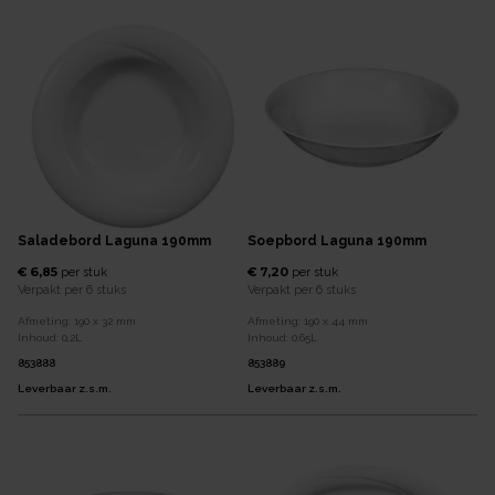
Saladebord Laguna 190mm
Soepbord Laguna 190mm
€ 6,85
€ 7,20
per
stuk
per
stuk
Verpakt per
6 stuks
Verpakt per
6 stuks
Afmeting:
190 x 32
mm
Afmeting:
190 x 44
mm
Inhoud:
0,2
L
Inhoud:
0,65
L
853888
853889
Leverbaar z.s.m.
Leverbaar z.s.m.