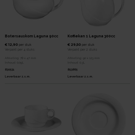
Botersauskom Laguna 90cc
Koffiekan 1 Laguna 300cc
€ 12,90
€ 29,50
per
stuk
per
stuk
Verpakt per
4 stuks
Verpakt per
2 stuks
Afmeting:
78 x 47
mm
Afmeting:
90 x 123
mm
Inhoud:
0,09
L
Inhoud:
0,3
L
830531
853865
Leverbaar z.s.m.
Leverbaar z.s.m.