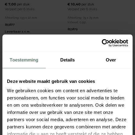
€ 7,00
€ 10,40
per
stuk
per
stuk
Verpakt per
6 stuks
Verpakt per
6 stuks
Afmeting:
133 x 22
mm
Afmeting:
79 x 79
mm
Inhoud:
0,25
L
853877
853879
Leverbaar z.s.m.
Leverbaar z.s.m.
Toestemming
Details
Over
Deze website maakt gebruik van cookies
We gebruiken cookies om content en advertenties te
personaliseren, om functies voor social media te bieden
en om ons websiteverkeer te analyseren. Ook delen we
Bord Laguna 300mm
Bord Laguna 280mm
informatie over uw gebruik van onze site met onze
partners voor social media, adverteren en analyse. Deze
€ 20,70
€ 12,95
per
stuk
per
stuk
Verpakt per
6 stuks
Verpakt per
6 stuks
partners kunnen deze gegevens combineren met andere
Afmeting:
300 x 28
mm
Afmeting:
280 x 23
mm
informatie die u aan ze heeft verstrekt of die ze hebben