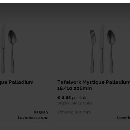
que Palladium
Tafelvork Mystique Palladiu
18/10 206mm
€ 6,65
per
stuk
Verpakt per
12 stuks
855659
Afmeting:
206
mm
Leverbaar z.s.m.
Leverb