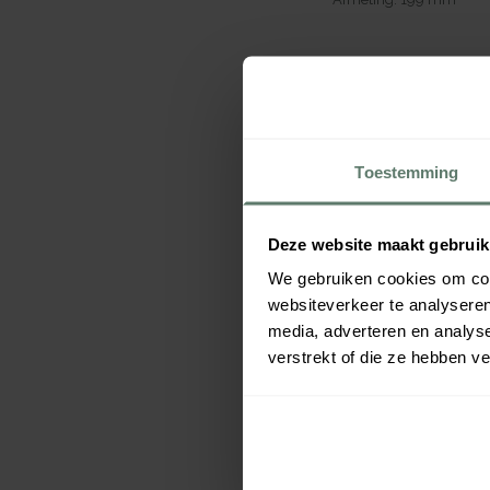
Toestemming
Deze website maakt gebruik
We gebruiken cookies om cont
websiteverkeer te analyseren
media, adverteren en analys
Dessertlepel My
verstrekt of die ze hebben v
18/10 181mm
€ 6,50
per
stuk
Verpakt per
12 stuks
Afmeting:
181
mm