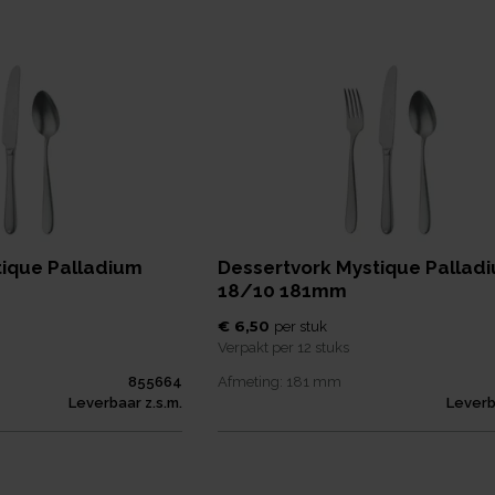
ique Palladium
Dessertvork Mystique Pallad
18/10 181mm
€ 6,50
per
stuk
Verpakt per
12 stuks
855664
Afmeting:
181
mm
Leverbaar z.s.m.
Leverb