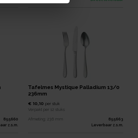
m
Tafelmes Mystique Palladium 13/0
236mm
€ 10,10
per
stuk
Verpakt per
12 stuks
855660
Afmeting:
236
mm
855663
aar z.s.m.
Leverbaar z.s.m.