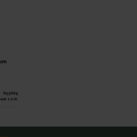
ium
855669
aar z.s.m.