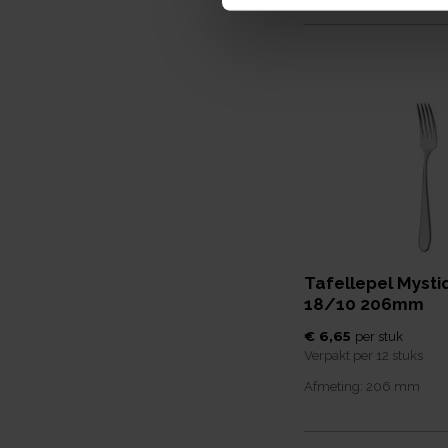
Tafellepel Mysti
18/10 206mm
€ 6,65
per
stuk
Verpakt per
12 stuks
Afmeting:
206
mm