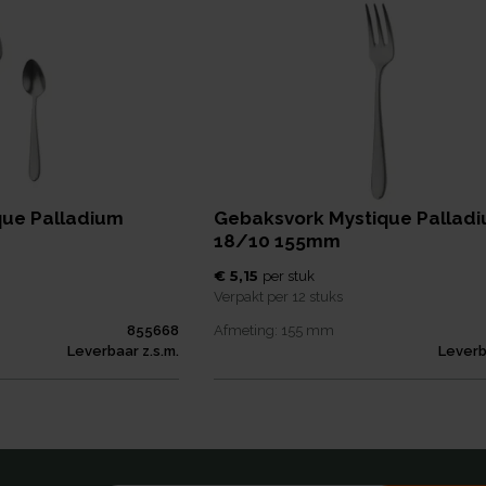
que Palladium
Gebaksvork Mystique Pallad
18/10 155mm
€ 5,15
per
stuk
Verpakt per
12 stuks
855668
Afmeting:
155
mm
Leverbaar z.s.m.
Leverb