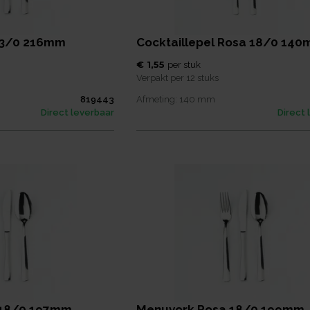
13/0 216mm
Cocktaillepel Rosa 18/0 14
€ 1,55
per
stuk
Verpakt per
12 stuks
819443
Afmeting:
140
mm
Direct leverbaar
Direct 
 18/0 197mm
Menuvork Rosa 18/0 199mm