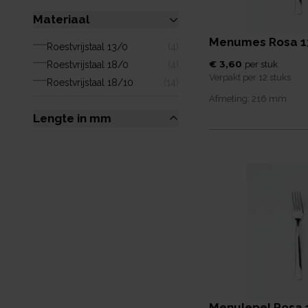
Materiaal
Menumes Rosa 
Roestvrijstaal 13/0
(
4
)
€ 3,60
Roestvrijstaal 18/0
(
4
)
per
stuk
Verpakt per
12 stuks
Roestvrijstaal 18/10
(
14
)
Afmeting:
216
mm
Lengte in mm
Menulepel Rosa