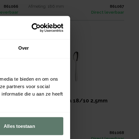
861066
Afmeting:
186
mm
861067
leverbaar
Direct leverbaar
Over
 media te bieden en om ons
ze partners voor social
nformatie die u aan ze heeft
m
Theelepel Ischia 18/10 2,5mm
118mm
€ 1,80
per
stuk
Verpakt per
12 stuks
Alles toestaan
861064
Afmeting:
118
mm
861068
leverbaar
Direct leverbaar