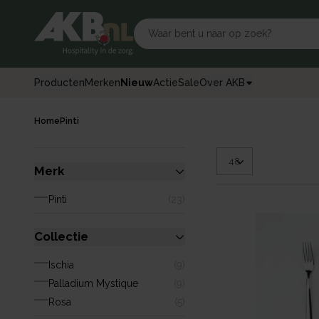
Producten
Merken
Nieuw
Actie
Sale
Over AKB
Home
Pinti
Merk
Pinti
(
23
)
Collectie
Ischia
(
9
)
Palladium Mystique
(
9
)
Rosa
(
5
)