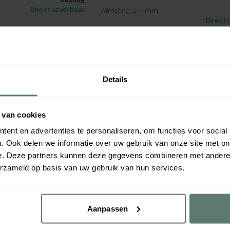
Direct leverbaar
Afmeting:
174
mm
Direct 
Details
 van cookies
ent en advertenties te personaliseren, om functies voor social
. Ook delen we informatie over uw gebruik van onze site met on
e. Deze partners kunnen deze gegevens combineren met andere i
stique Palladium
Tafellepel Ischia 18/10 2,5m
erzameld op basis van uw gebruik van hun services.
197mm
€ 3,10
per
stuk
Verpakt per
12 stuks
Aanpassen
855666
Afmeting:
197
mm
Direct leverbaar
Direct 