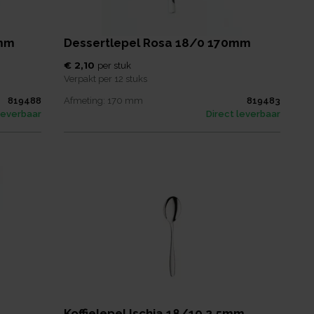
0mm
Dessertlepel Rosa 18/0 170mm
€ 2,10
per
stuk
Verpakt per
12 stuks
819488
Afmeting:
170
mm
819483
leverbaar
Direct leverbaar
Koffielepel Ischia 18/10 2,5mm