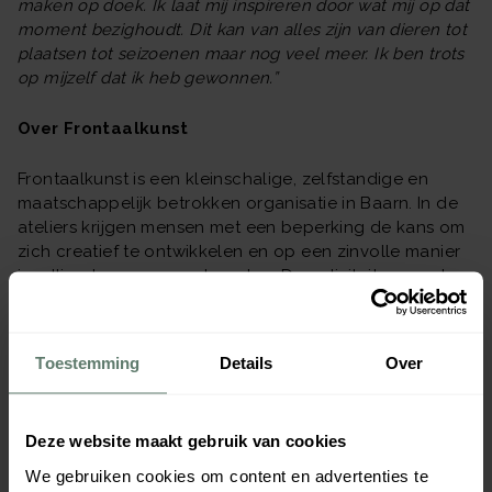
maken op doek. Ik laat mij inspireren door wat mij op dat
moment bezighoudt. Dit kan van alles zijn van dieren tot
plaatsen tot seizoenen maar nog veel meer. Ik ben trots
op mijzelf dat ik heb gewonnen.”
Over Frontaalkunst
Frontaalkunst is een kleinschalige, zelfstandige en
maatschappelijk betrokken organisatie in Baarn. In de
ateliers krijgen mensen met een beperking de kans om
zich creatief te ontwikkelen en op een zinvolle manier
invulling te geven aan hun dag. De activiteiten worden
aangeboden met extra aandacht voor sfeer en
geborgenheid. In het kader van Social Return draagt
AKB met deze samenwerking bij aan het behoud van
Toestemming
Details
Over
een werkplek voor de kunstenaars bij Frontaalkunst.
Deze website maakt gebruik van cookies
We gebruiken cookies om content en advertenties te