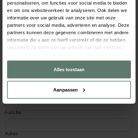
personaliseren, om functies voor social media te bieden
De muismat is exclusief beschikbaar voor relaties van
en om ons websiteverkeer te analyseren. Ook delen we
AKB en hun werknemers, zolang de voorraad strekt.
informatie over uw gebruik van onze site met onze
partners voor social media, adverteren en analyse. Deze
partners kunnen deze gegevens combineren met andere
informatie die u aan ze heeft verstrekt of die ze hebben
verzameld op basis van uw gebruik van hun services.
Ja, stuur mij de muismat
Alles toestaan
Organisatie
Aanpassen
Naam
Functie
Adres