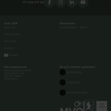
of volg ons via
Over AKB
Showroom
Over ons
Hoofdkantoor - Breda
Testimonials
Vacatures
Contact
Catalogi
Adresgegevens
Direct contact opnemen
AKB Grootverbruik BV
030 69 50814
Takkebijsters 47
4817 BL Breda
Nederland
info@akb.nl
Contactformulier