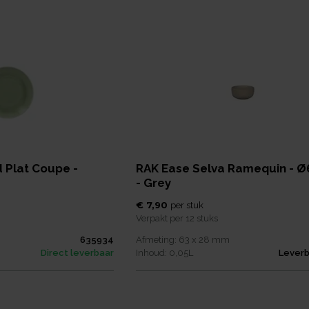
 Plat Coupe -
RAK Ease Selva Ramequin -
- Grey
€ 7,90
per
stuk
Verpakt per
12 stuks
635934
Afmeting:
63 x 28
mm
Direct leverbaar
Inhoud:
0,05
L
Leverb