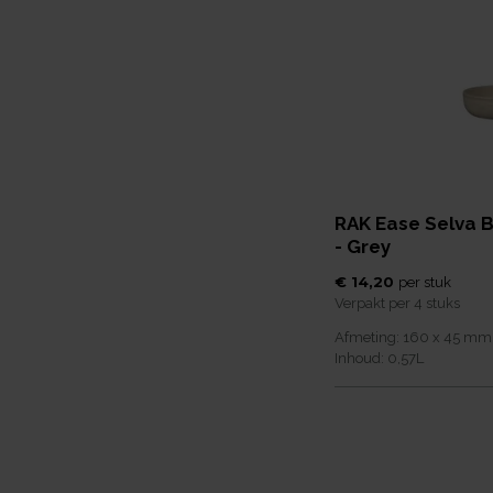
RAK Ease Selva 
- Grey
€ 14,20
per
stuk
Verpakt per
4 stuks
Afmeting:
160 x 45
mm
Inhoud:
0,57
L