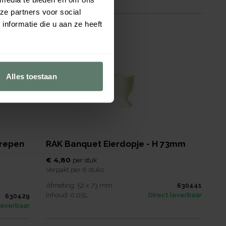
leverbaar
ze partners voor social
nformatie die u aan ze heeft
Alles toestaan
repen
RAK Banquet Eierdopje - H 73mm
€ 4,80
per
stuk
Verpakt per
6 stuks
Afmeting:
52 x 73
mm
630441
Inhoud:
0,05
L
Direct leverbaar
630429
leverbaar