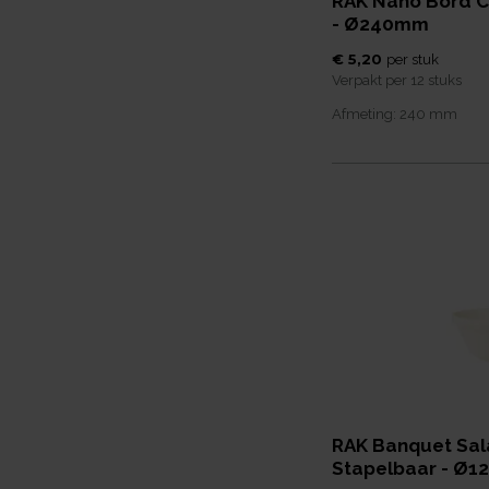
RAK Nano Bord 
- Ø240mm
€ 5,20
per
stuk
Verpakt per
12 stuks
Afmeting:
240
mm
RAK Banquet Sa
Stapelbaar - Ø