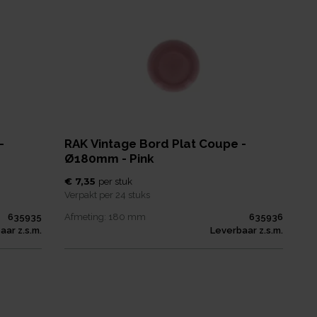
-
RAK Vintage Bord Plat Coupe -
Ø180mm - Pink
€ 7,35
per
stuk
Verpakt per
24 stuks
635935
Afmeting:
180
mm
635936
aar z.s.m.
Leverbaar z.s.m.