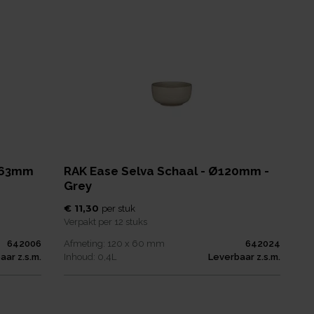
 Ø63mm
RAK Ease Selva Schaal - Ø120mm -
Grey
€ 11,30
per
stuk
Verpakt per
12 stuks
642006
Afmeting:
120 x 60
mm
642024
aar z.s.m.
Inhoud:
0,4
L
Leverbaar z.s.m.