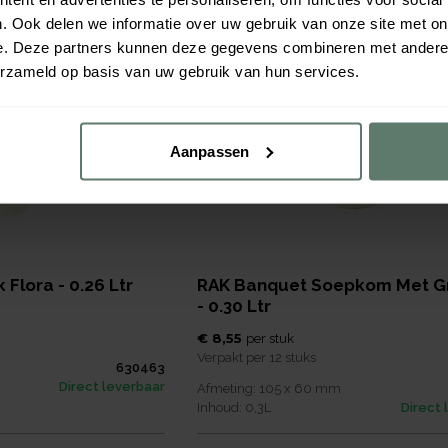
Direct 
. Ook delen we informatie over uw gebruik van onze site met on
e. Deze partners kunnen deze gegevens combineren met andere i
erzameld op basis van uw gebruik van hun services.
Aanpassen
Flora - 0.26 Ltr
RAK Banquet Soepkom Met G
- 0.30 Ltr
€ 8,55
per
stuk
Verpakt per
12 stuks
630463
Direct leverbaar
Afmeting:
105 x 60
mm
Inhoud:
0,3
L
Direct 