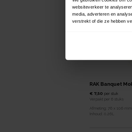
websiteverkeer te analyseren
media, adverteren en analys
verstrekt of die ze hebben v
RAK Banquet Mok 
€ 7,50
per
stuk
Verpakt per
6 stuks
Afmeting:
76 x 106
mm
Inhoud:
0,26
L