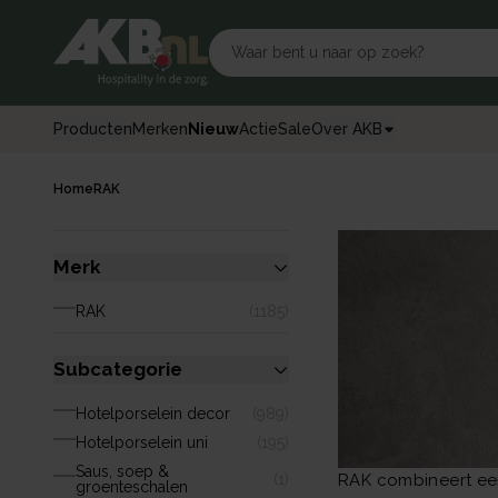
Producten
Merken
Nieuw
Actie
Sale
Over AKB
Home
RAK
Merk
RAK
(
1185
)
Subcategorie
Hotelporselein decor
(
989
)
Hotelporselein uni
(
195
)
Saus, soep &
RAK combineert een
(
1
)
groenteschalen