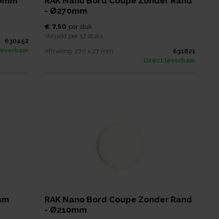
40mm
RAK Nano Bord Coupe Zonder Rand
- Ø270mm
€ 7,50
per
stuk
Verpakt per
12 stuks
630452
leverbaar
Afmeting:
270 x 27
mm
631821
Direct leverbaar
0mm
RAK Nano Bord Coupe Zonder Rand
- Ø210mm