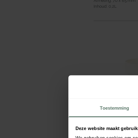
Afmeting:
70 x 85
mm
Inhoud:
0,2
L
RAK Banquet Sc
Toestemming
€ 4,95
per
stuk
Verpakt per
6 stuks
Afmeting:
100 x 58
mm
Deze website maakt gebruik
Inhoud:
0,3
L
We gebruiken cookies om cont