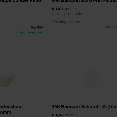
Coupe Zonder Rand
RAK Banquet Bord Plat - Ø2
€ 6,05
per
stuk
Verpakt per
12 stuks
Afmeting:
240
mm
Direct 
631820
Direct leverbaar
ladeschaal
RAK Banquet Schotel - Ø17
120mm
€ 4,50
per
stuk