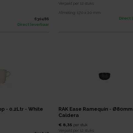
Verpakt per
12 stuks
Afmeting:
170 x 20
mm
Direct 
630486
Direct leverbaar
p - 0.2Ltr - White
RAK Ease Ramequin - Ø80mm
Caldera
€ 8,35
per
stuk
Verpakt per
12 stuks