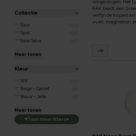
omgevingen. Het Lux
RAK biedt een breed
Collectie
verfijnde kopjes en
oven, magnetron en 
Ease
(
304
)
Spot
(
290
)
Ease Selva
(
156
)
Meer tonen
Kleur
Wit
(
216
)
Beige - Garnet
(
58
)
Blauw - Jade
(
58
)
Meer tonen
Toon
meer
filters