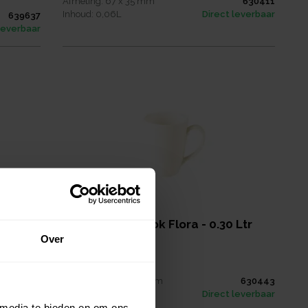
Afmeting:
67 x 35
mm
630411
Inhoud:
0,06
L
Direct leverbaar
639637
leverbaar
r Rand
RAK Banquet Mok Flora - 0.30 Ltr
Over
€ 7,90
per
stuk
Verpakt per
6 stuks
Afmeting:
80 x 108
mm
630443
Inhoud:
0,3
L
Direct leverbaar
631818
 media te bieden en om ons