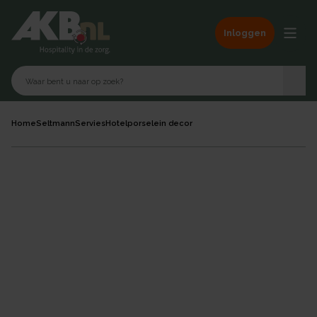
Inloggen
Home
Seltmann
Servies
Hotelporselein decor