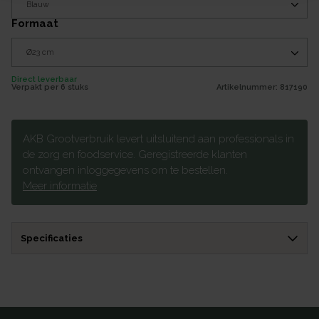
formaat
Direct leverbaar
Verpakt per
6 stuks
Artikelnummer:
817190
AKB Grootverbruik levert uitsluitend aan professionals in
de zorg en foodservice. Geregistreerde klanten
ontvangen inloggegevens om te bestellen.
Meer informatie
Specificaties