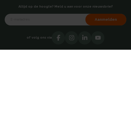
Altijd op de hoogte? Meld u aan voor onze nieuwsbrief
Aanmelden
of volg ons via
Over AKB
Showroom
Over ons
Hoofdkantoor - Breda
Testimonials
Vacatures
Contact
Catalogi
Adresgegevens
Direct contact opnemen
AKB Grootverbruik BV
030 69 50814
Takkebijsters 47
4817 BL Breda
Nederland