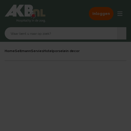
Inloggen
Home
Seltmann
Servies
Hotelporselein decor