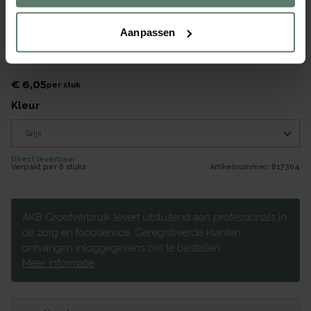
Aanpassen
Kop XL grijze krul 180cc
Merk
Seltmann
|
Serie
XL
€ 6,05
per
stuk
kleur
Direct leverbaar
Verpakt per
6 stuks
Artikelnummer:
817304
AKB Grootverbruik levert uitsluitend aan professionals in
de zorg en foodservice. Geregistreerde klanten
ontvangen inloggegevens om te bestellen.
Meer informatie