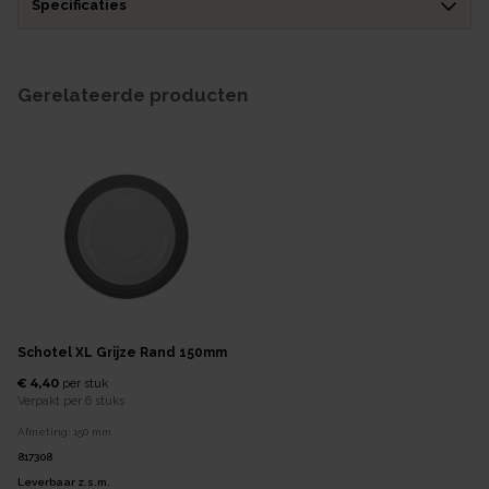
Specificaties
Gerelateerde producten
Schotel XL Grijze Rand 150mm
€ 4,40
per
stuk
Verpakt per
6 stuks
Afmeting:
150
mm
817308
Leverbaar z.s.m.