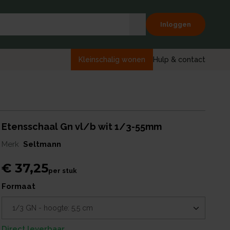
Inloggen
Kleinschalig wonen
Hulp & contact
Etensschaal Gn vl/b wit 1/3-55mm
Merk
Seltmann
€ 37,25
per
stuk
formaat
Direct leverbaar