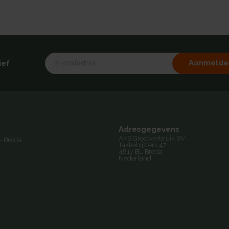
Aanmelde
ief
Adresgegevens
AKB Grootverbruik BV
- Breda
Takkebijsters 47
4817 BL Breda
Nederland