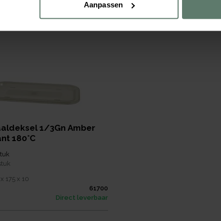
Aanpassen
aaldeksel 1/3Gn Amber
nt 180°C
tuk
stuk
x 175 x 10
61700
Direct leverbaar