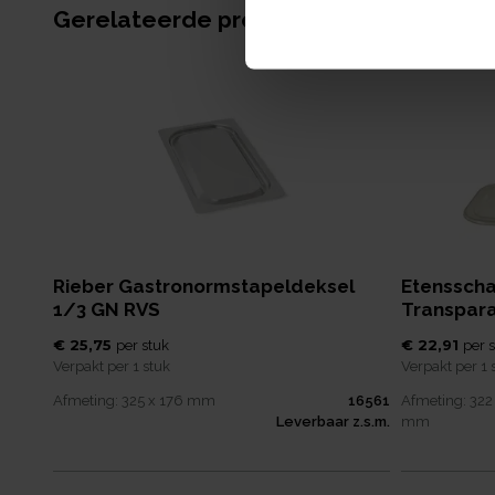
Gerelateerde producten
Rieber Gastronormstapeldeksel
Etenssch
1/3 GN RVS
Transpara
€ 25,75
€ 22,91
per
stuk
per
s
Verpakt per
1 stuk
Verpakt per
1 
Afmeting:
325 x 176
mm
16561
Afmeting:
322 
Leverbaar z.s.m.
mm