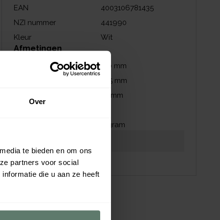
EAN
4003106781435
NZI nummer
441990
Kleur
Wit
Afmetingen
Lengte
310
mm
Breedte
165
mm
Hoogte
55
mm
Over
Inhoud
2
L
Gewicht
0
gram
Download productblad
Download afbeeldingen
 media te bieden en om ons
ze partners voor social
nformatie die u aan ze heeft