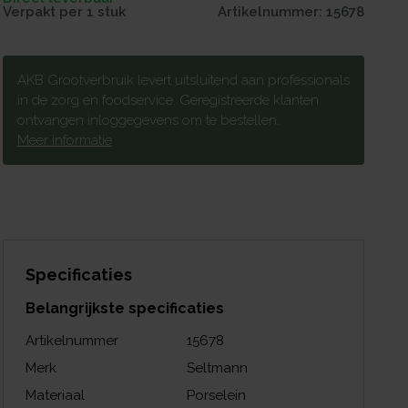
Verpakt per
1 stuk
Artikelnummer:
15678
AKB Grootverbruik levert uitsluitend aan professionals
in de zorg en foodservice. Geregistreerde klanten
ontvangen inloggegevens om te bestellen.
Meer informatie
Specificaties
Belangrijkste specificaties
Artikelnummer
15678
Merk
Seltmann
Materiaal
Porselein