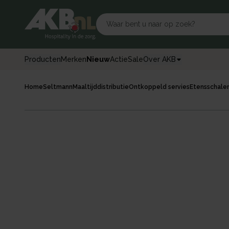
Producten
Merken
Nieuw
Actie
Sale
Over AKB
Home
Seltmann
Maaltijddistributie
Ontkoppeld servies
Etensschale