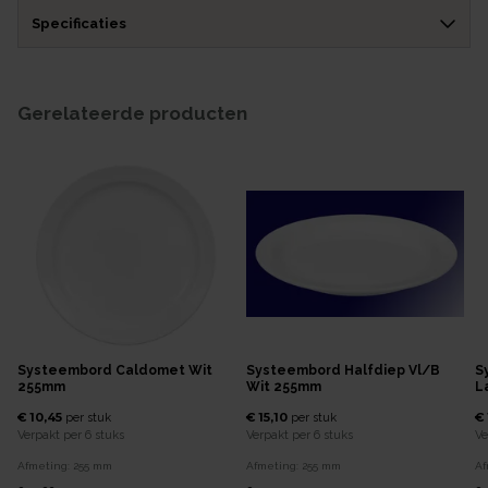
Specificaties
Gerelateerde producten
Systeembord Caldomet Wit
Systeembord Halfdiep Vl/b
S
255mm
Wit 255mm
L
€ 10,45
€ 15,10
€ 
per
stuk
per
stuk
Verpakt per
6 stuks
Verpakt per
6 stuks
Ve
Afmeting:
255
mm
Afmeting:
255
mm
Af