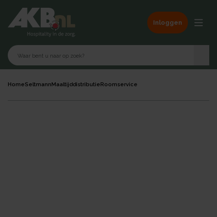
Inloggen
Home
Seltmann
Maaltijddistributie
Roomservice