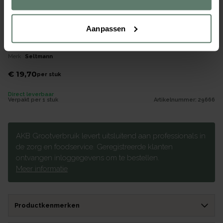
Aanpassen
Bordendeksel met greep en ontluchtingsgaatje PBT 170°C -
Ø260x40mm - Grijs
Merk
Seltmann
€ 19,70
per
stuk
Direct leverbaar
Verpakt per
1 stuk
Artikelnummer:
29666
AKB Grootverbruik levert uitsluitend aan professionals in
de zorg en foodservice. Geregistreerde klanten
ontvangen inloggegevens om te bestellen.
Meer informatie
Productkenmerken